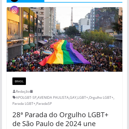
BRASIL
Redação
APOLGBT-SP
,
AVENIDA PAULISTA
,
GAY
,
LGBT+
,
Orgulho LGBT+
,
Parada LGBT+
,
ParadaSP
28ª Parada do Orgulho LGBT+
de São Paulo de 2024 une