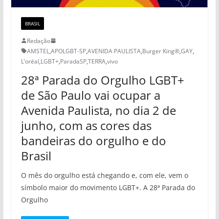
BRASIL
Redação
AMSTEL
,
APOLGBT-SP
,
AVENIDA PAULISTA
,
Burger King®
,
GAY
,
L’oréal
,
LGBT+
,
ParadaSP
,
TERRA
,
vivo
28ª Parada do Orgulho LGBT+
de São Paulo vai ocupar a
Avenida Paulista, no dia 2 de
junho, com as cores das
bandeiras do orgulho e do
Brasil
O mês do orgulho está chegando e, com ele, vem o
símbolo maior do movimento LGBT+. A 28ª Parada do
Orgulho