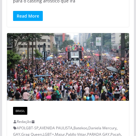
para o casting artístico que irá
Read More
BRASIL
Redação
APOLGBT-SP
,
AVENIDA PAULISTA
,
Batekoo
,
Daniela Mercury
,
GAY
,
Grag Queen
,
LGBT+
,
Majur
,
Pabllo Vittar
,
PARADA GAY
,
Pocah
,