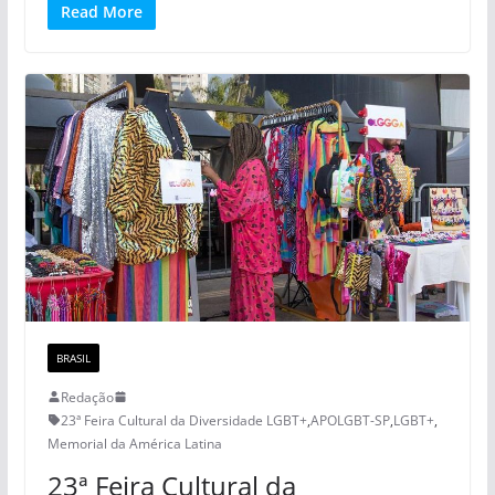
Read More
BRASIL
Redação
23ª Feira Cultural da Diversidade LGBT+
,
APOLGBT-SP
,
LGBT+
,
Memorial da América Latina
23ª Feira Cultural da