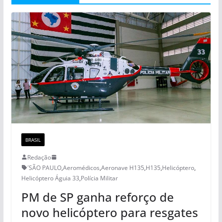
BRASIL
Redação
´SÃO PAULO
,
Aeromédicos
,
Aeronave H135
,
H135
,
Helicóptero
,
Helicóptero Águia 33
,
Polícia Militar
PM de SP ganha reforço de
novo helicóptero para resgates