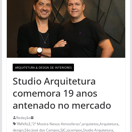
ARQUITETURA & DESIGN DE INTERIORES
Studio Arquitetura
comemora 19 anos
antenado no mercado
Redação
´RMVALE
,
“2ª Mostra Nexus Atmosferas”
,
arquitetos
,
Arquitetura
,
design
,
São José dos Campos
,
SJC
,
sjcampos
,
Studio Arquitetura
,