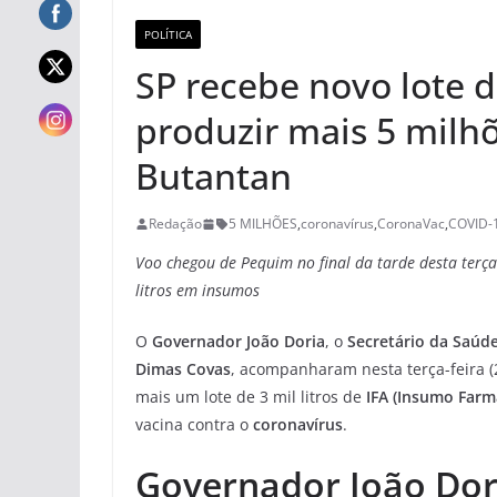
POLÍTICA
SP recebe novo lote 
produzir mais 5 milh
Butantan
Redação
5 MILHÕES
,
coronavírus
,
CoronaVac
,
COVID-
Voo chegou de Pequim no final da tarde desta terça-
litros em insumos
O
Governador João Doria
, o
Secretário da Saúd
Dimas Covas
, acompanharam nesta terça-feira (
mais um lote de 3 mil litros de
IFA (Insumo Farm
vacina contra o
coronavírus
.
Governador João Dor