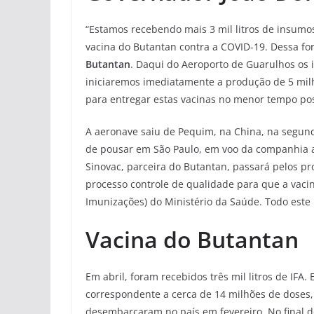
“Estamos recebendo mais 3 mil litros de insumo
vacina do Butantan contra a COVID-19. Dessa fo
Butantan
. Daqui do Aeroporto de Guarulhos os 
iniciaremos imediatamente a produção de 5 milh
para entregar estas vacinas no menor tempo poss
A aeronave saiu de Pequim, na China, na segund
de pousar em São Paulo, em voo da companhia a
Sinovac, parceira do Butantan, passará pelos p
processo controle de qualidade para que a vaci
Imunizações) do Ministério da Saúde. Todo este
Vacina do Butantan
Em abril, foram recebidos três mil litros de IFA
correspondente a cerca de 14 milhões de doses, 
desembarcaram no país em fevereiro. No final d