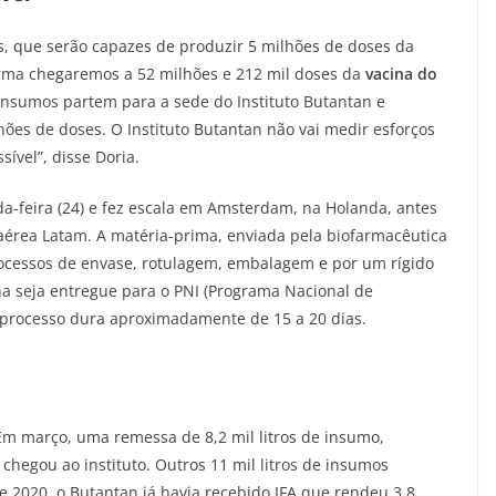
s, que serão capazes de produzir 5 milhões de doses da
rma chegaremos a 52 milhões e 212 mil doses da
vacina do
insumos partem para a sede do Instituto Butantan e
ões de doses. O Instituto Butantan não vai medir esforços
ível”, disse Doria.
a-feira (24) e fez escala em Amsterdam, na Holanda, antes
érea Latam. A matéria-prima, enviada pela biofarmacêutica
rocessos de envase, rotulagem, embalagem e por um rígido
na seja entregue para o PNI (Programa Nacional de
 processo dura aproximadamente de 15 a 20 dias.
. Em março, uma remessa de 8,2 mil litros de insumo,
chegou ao instituto. Outros 11 mil litros de insumos
e 2020, o Butantan já havia recebido IFA que rendeu 3,8