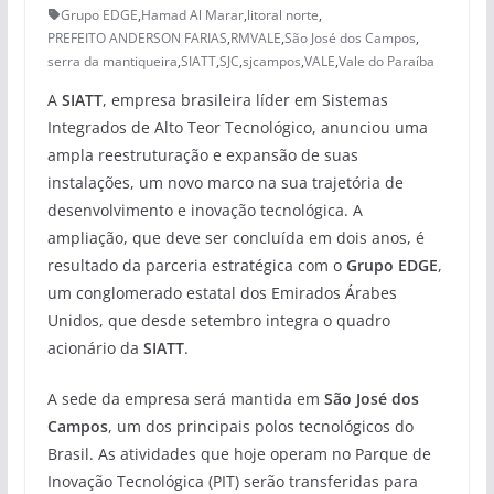
Grupo EDGE
,
Hamad Al Marar
,
litoral norte
,
PREFEITO ANDERSON FARIAS
,
RMVALE
,
São José dos Campos
,
serra da mantiqueira
,
SIATT
,
SJC
,
sjcampos
,
VALE
,
Vale do Paraíba
A
SIATT
, empresa brasileira líder em Sistemas
Integrados de Alto Teor Tecnológico, anunciou uma
ampla reestruturação e expansão de suas
instalações, um novo marco na sua trajetória de
desenvolvimento e inovação tecnológica. A
ampliação, que deve ser concluída em dois anos, é
resultado da parceria estratégica com o
Grupo EDGE
,
um conglomerado estatal dos Emirados Árabes
Unidos, que desde setembro integra o quadro
acionário da
SIATT
.
A sede da empresa será mantida em
São José dos
Campos
, um dos principais polos tecnológicos do
Brasil. As atividades que hoje operam no Parque de
Inovação Tecnológica (PIT) serão transferidas para