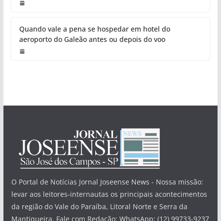
Quando vale a pena se hospedar em hotel do
aeroporto do Galeão antes ou depois do voo
O Portal de Notícias Jornal Joseense News - Nossa missão:
levar aos leitores-internautas os principais acontecimentos
da região do Vale do Paraíba, Litoral Norte e Serra da
Mantiqueira. Fale com Redação: WhatsApp: (12) 99733-9237