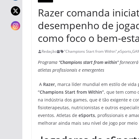
Razer comanda inicia
desempenho de jogad
como foco o bem-est
Redação
"Champions Start from Within"
,
eSports
,
GA
Programa
“Champions start from within”
fornecerá
atletas profissionais e emergentes
A
Razer,
marca líder mundial em estilo de vida
“Champions Start from Within”
, que tem como o
na indústria dos games, que é tão exigente e com
fisioterapeutas, nutricionistas e outros especial
eventos. Atletas de
eSports
, profissionais e am
melhorar ainda mais seu nível de jogo por meio 