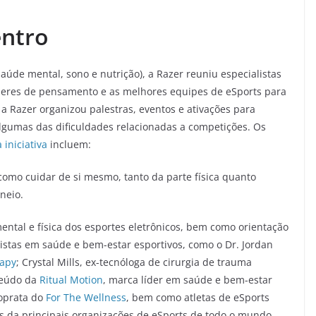
ntro
saúde mental, sono e nutrição), a Razer reuniu especialistas
líderes de pensamento e as melhores equipes de eSports para
a Razer organizou palestras, eventos e ativações para
algumas das dificuldades relacionadas a competições. Os
 iniciativa
incluem:
 como cuidar de si mesmo, tanto da parte física quanto
neio.
mental e física dos esportes eletrônicos, bem como orientação
alistas em saúde e bem-estar esportivos, como o Dr. Jordan
apy
; Crystal Mills, ex-tecnóloga de cirurgia de trauma
teúdo da
Ritual Motion
, marca líder em saúde e bem-estar
roprata do
For The Wellness
, bem como atletas de eSports
s da principais organizações de eSports de todo o mundo.