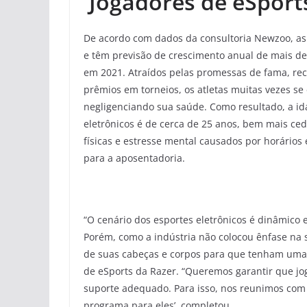
Jogadores de eSpor
De acordo com dados da consultoria Newzoo, as 
e têm previsão de crescimento anual de mais d
em 2021. Atraídos pelas promessas de fama, re
prêmios em torneios, os atletas muitas vezes 
negligenciando sua saúde. Como resultado, a i
eletrônicos é de cerca de 25 anos, bem mais cedo
físicas e estresse mental causados por horários 
para a aposentadoria.
“O cenário dos esportes eletrônicos é dinâmico e
Porém, como a indústria não colocou ênfase na 
de suas cabeças e corpos para que tenham uma ca
de eSports da Razer. “Queremos garantir que jo
suporte adequado. Para isso, nos reunimos com 
programa para eles’, completou.