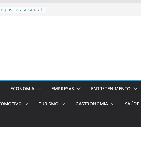
sil bolsas –
 para o segundo
ampos será a capital
iências únicas e
vos)
á de volta!
 Estão
rocessos Orientados
ÁXI E VAN
urismo em Porto
viços de transfer,
lados de alto padrão
ECONOMIA
EMPRESAS
ENTRETENIMENTO
TOMOTIVO
TURISMO
GASTRONOMIA
SAÚDE