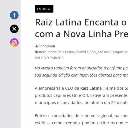
EMPRESAS
Raiz Latina Encanta 
com a Nova Linha Pr
Redação
litoral norte
,
Raiz Latina
,
RMVALE
,
São José dos Campos
,
se
VALE DO PARAIBA
No evento também foram anunciados o perfume para
sua segunda edição com inscrições abertas para m
A empresária e CEO da
Raiz Latina
, Telma dos S
produtos capilares On e Off. Estiveram presentes
municipais e convidados, no último dia 22 de abr
Entre os convidados de renome regional, nacion
estética, como exemplo, podemos citar os nomes