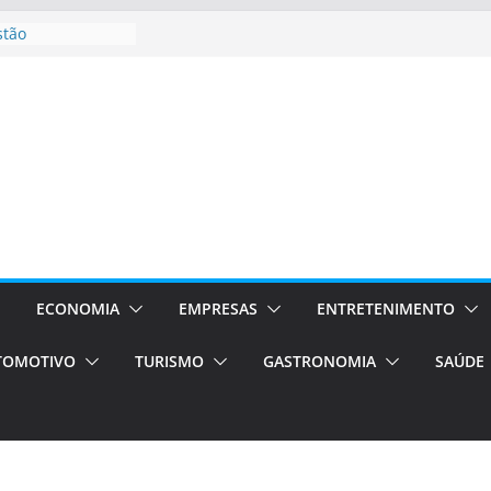
stão
essos Orientados
 E VAN
smo em Porto
s de transfer,
os de alto padrão
bolsas –
ra o segundo
os será a capital
cias únicas e
ECONOMIA
EMPRESAS
ENTRETENIMENTO
e volta!
TOMOTIVO
TURISMO
GASTRONOMIA
SAÚDE