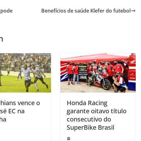
) pode
Benefícios de saúde Klefer do futebol
m
thians vence o
Honda Racing
osé EC na
garante oitavo título
ha
consecutivo do
SuperBike Brasil