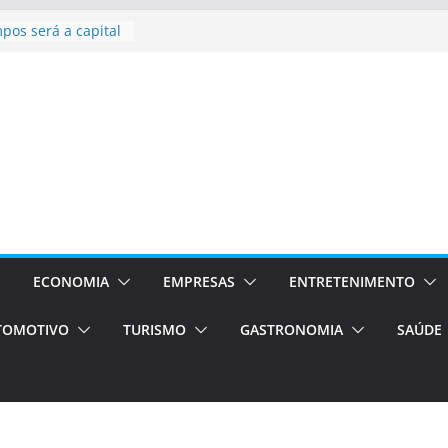
l bolsas –
para o segundo
pos será a capital
ncias únicas e
s)
de volta!
Estão
ocessos Orientados
I E VAN
rismo em Porto
ços de transfer,
ados de alto padrão
ECONOMIA
EMPRESAS
ENTRETENIMENTO
TOMOTIVO
TURISMO
GASTRONOMIA
SAÚDE