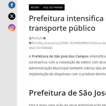
REGIÃO
VALE DO PARAÍBA
Prefeitura intensifica
transporte público
Redação
ÁLCOOL
,
coronavírus
,
COVID-19
,
PANDEMIA
,
Prefeitura d
VALE DO PARAIBA
A
Prefeitura de São José dos Campos
intensific
coronavírus com a instalação de totens com álco
Administração Municipal também cobrou das em
implantação de dispenses com o produto dentro
Prefeitura de São J
Esta é mais uma ação da atual Administração Mu