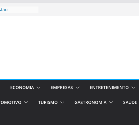
stão
essos Orientados
 E VAN
smo em Porto
s de transfer,
os de alto padrão
bolsas –
ra o segundo
os será a capital
cias únicas e
ECONOMIA
EMPRESAS
ENTRETENIMENTO
e volta!
TOMOTIVO
TURISMO
GASTRONOMIA
SAÚDE