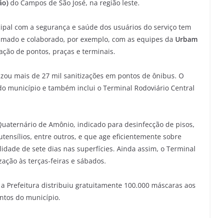
ão)
do Campos de São José, na região leste.
ipal com a segurança e saúde dos usuários do serviço tem
tumado e colaborado, por exemplo, com as equipes da
Urbam
ação de pontos, praças e terminais.
lizou mais de 27 mil sanitizações em pontos de ônibus. O
 do município e também inclui o Terminal Rodoviário Central
Quaternário de Amônio, indicado para desinfecção de pisos,
ensílios, entre outros, e que age eficientemente sobre
dade de sete dias nas superfícies. Ainda assim, o Terminal
zação às terças-feiras e sábados.
 a Prefeitura distribuiu gratuitamente 100.000 máscaras aos
ontos do município.