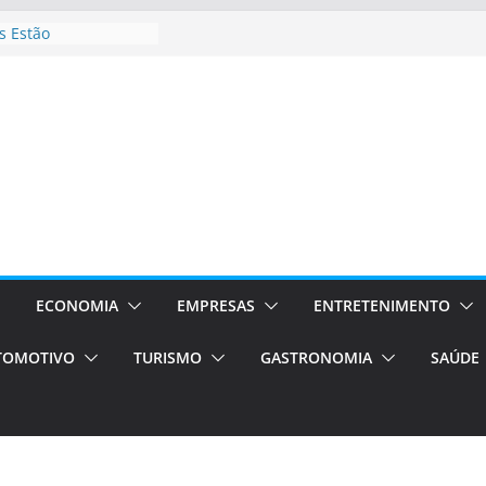
 Estão
rocessos Orientados
ÁXI E VAN
urismo em Porto
viços de transfer,
lados de alto padrão
sil bolsas –
 para o segundo
ampos será a capital
iências únicas e
vos)
ECONOMIA
EMPRESAS
ENTRETENIMENTO
á de volta!
TOMOTIVO
TURISMO
GASTRONOMIA
SAÚDE