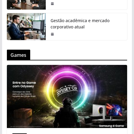
Gestão acadêmica e mercado
corporativo atual
Games