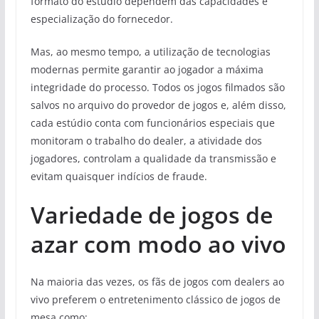
formato do estúdio dependem das capacidades e
especialização do fornecedor.
Mas, ao mesmo tempo, a utilização de tecnologias
modernas permite garantir ao jogador a máxima
integridade do processo. Todos os jogos filmados são
salvos no arquivo do provedor de jogos e, além disso,
cada estúdio conta com funcionários especiais que
monitoram o trabalho do dealer, a atividade dos
jogadores, controlam a qualidade da transmissão e
evitam quaisquer indícios de fraude.
Variedade de jogos de
azar com modo ao vivo
Na maioria das vezes, os fãs de jogos com dealers ao
vivo preferem o entretenimento clássico de jogos de
mesa como: