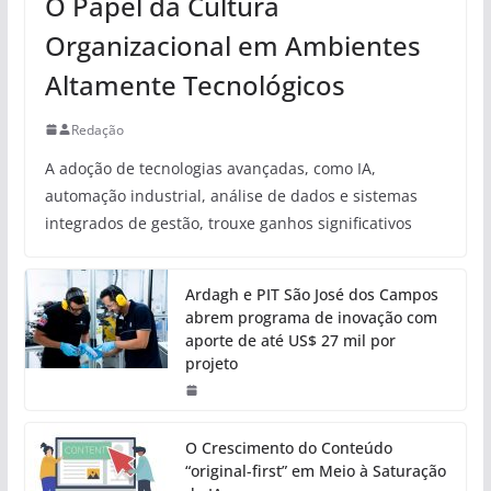
O Papel da Cultura
Organizacional em Ambientes
Altamente Tecnológicos
Redação
A adoção de tecnologias avançadas, como IA,
automação industrial, análise de dados e sistemas
integrados de gestão, trouxe ganhos significativos
Ardagh e PIT São José dos Campos
abrem programa de inovação com
aporte de até US$ 27 mil por
projeto
O Crescimento do Conteúdo
“original-first” em Meio à Saturação