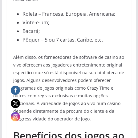
Roleta – Francesa, Europeia, Americana;
Vinte-e-um;
Bacará;
Pôquer – 5 ou 7 cartas, Caribe, etc.
Além disso, os fornecedores de software de casino ao
vivo oferecem aos jogadores entretenimento original
específico que só está disponível na sua biblioteca de
jogos. Alguns desenvolvedores podem oferecer
programas de jogos originais como Crazy Time e
outros com regras exclusivas e muitas opções
adicionais. A variedade de jogos ao vivo num casino
depende diretamente da procura do cliente e da
progressividade do operador de jogo.
Benefícios dos jogos ao