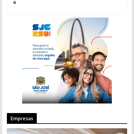
Empresas