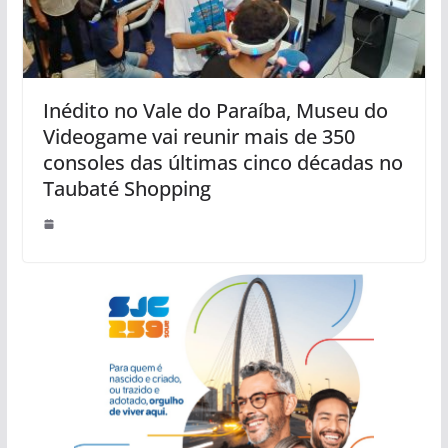
Inédito no Vale do Paraíba, Museu do
Videogame vai reunir mais de 350
consoles das últimas cinco décadas no
Taubaté Shopping