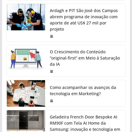
Ardagh e PIT São José dos Campos
abrem programa de inovação com
aporte de até US$ 27 mil por
projeto
O Crescimento do Conteúdo
“original-first” em Meio à Saturação
da IA
Como acompanhar os avanços da
tecnologia em Marketing?
Geladeira French Door Bespoke AI
RM90F com Tela AI Home da
Samsung: inovação e tecnologia em