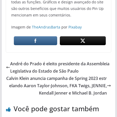
todas as funções. Gráficos e design avançado do site
são outros benefícios que muitos usuários do Pin Up
mencionam em seus comentários.
Imagem de
TheAndrasBarta
por
Pixabay
André do Prado é eleito presidente da Assembleia
Legislativa do Estado de São Paulo
Calvin Klein anuncia campanha de Spring 2023 estr
elando Aaron Taylor-Johnson, FKA Twigs, JENNIE,
Kendall Jenner e Michael B. Jordan
Você pode gostar também