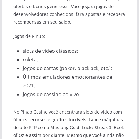
ofertas e bônus generosos. Você jogará jogos de
desenvolvedores conhecidos, fará apostas e receberá
recompensas em seu saldo.
Jogos de Pinup:
slots de vídeo clássicos;
roleta;
Jogos de cartas (poker, blackjack, etc.);
Últimos emuladores emocionantes de
2021;
Jogos de cassino ao vivo.
No Pinap Casino você encontrará slots de vídeo com
ótimos recursos e gráficos incríveis. Lance máquinas
de alto RTP como Mustang Gold, Lucky Streak 3, Book
of Oz e assim por diante. Mesmo que você ainda não