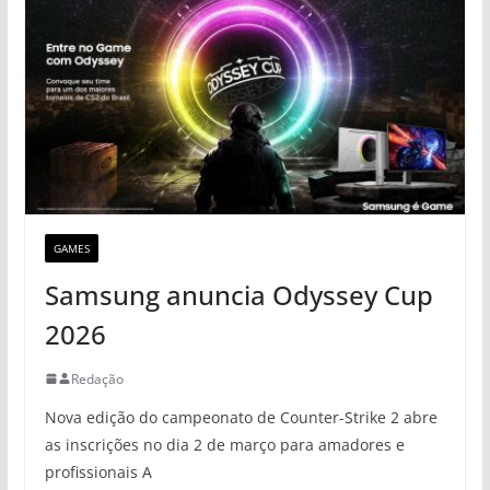
GAMES
Samsung anuncia Odyssey Cup
2026
Redação
Nova edição do campeonato de Counter-Strike 2 abre
as inscrições no dia 2 de março para amadores e
profissionais A