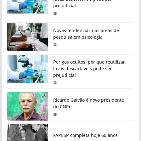
prejudicial
Novas tendências nas áreas de
pesquisa em psicologia
Perigos ocultos: por que reutilizar
luvas descartáveis pode ser
prejudicial
Ricardo Galvão é novo presidente
do CNPq
FAPESP completa hoje 60 anos