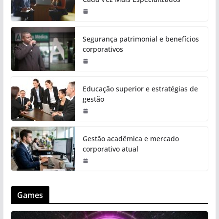
Segurança patrimonial e benefícios
corporativos
Educação superior e estratégias de
gestão
Gestão acadêmica e mercado
corporativo atual
Games