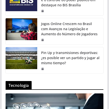
destaque no BiS Brasília
Jogos Online Crescem no Brasil
com Avanços na Legislação e
Aumento do Número de Jogadores
Pin Up y transmisiones deportivas:
¿es posible ver un partido y jugar al
mismo tiempo?
Tecnologia