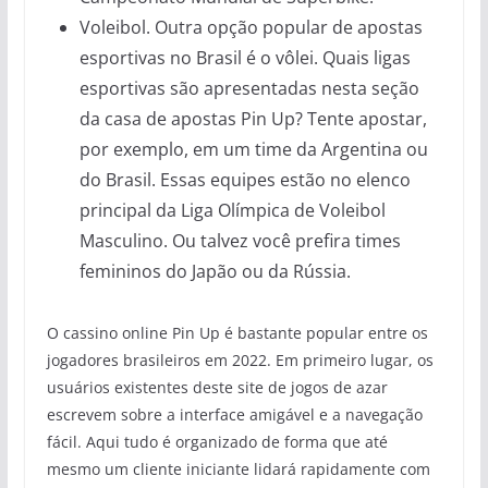
Voleibol. Outra opção popular de apostas
esportivas no Brasil é o vôlei. Quais ligas
esportivas são apresentadas nesta seção
da casa de apostas Pin Up? Tente apostar,
por exemplo, em um time da Argentina ou
do Brasil. Essas equipes estão no elenco
principal da Liga Olímpica de Voleibol
Masculino. Ou talvez você prefira times
femininos do Japão ou da Rússia.
O cassino online Pin Up é bastante popular entre os
jogadores brasileiros em 2022. Em primeiro lugar, os
usuários existentes deste site de jogos de azar
escrevem sobre a interface amigável e a navegação
fácil. Aqui tudo é organizado de forma que até
mesmo um cliente iniciante lidará rapidamente com