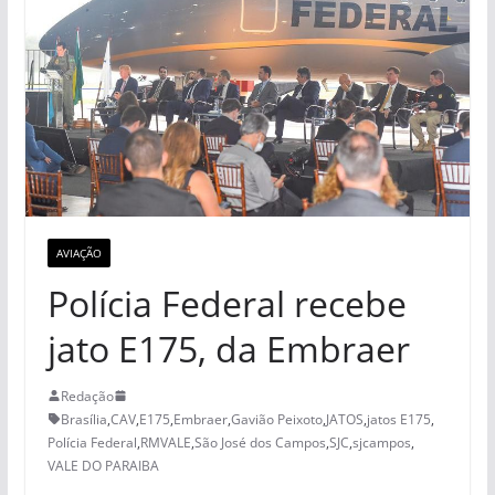
AVIAÇÃO
Polícia Federal recebe
jato E175, da Embraer
Redação
Brasília
,
CAV
,
E175
,
Embraer
,
Gavião Peixoto
,
JATOS
,
jatos E175
,
Polícia Federal
,
RMVALE
,
São José dos Campos
,
SJC
,
sjcampos
,
VALE DO PARAIBA