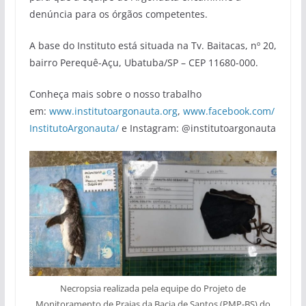
denúncia para os órgãos competentes.
A base do Instituto está situada na Tv. Baitacas, nº 20,
bairro Perequê-Açu, Ubatuba/SP – CEP 11680-000.
Conheça mais sobre o nosso trabalho
em:
www.institutoargonauta.org
,
www.facebook.com/
InstitutoArgonauta/
e Instagram: @institutoargonauta
Necropsia realizada pela equipe do Projeto de
Monitoramento de Praias da Bacia de Santos (PMP-BS) do