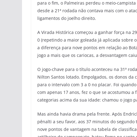
para o fim, o Palmeiras perdeu o meio-campista t
desde a 21ª rodada não contava mais com o atac
ligamentos do joelho direito.
A Virada Histórica começou a ganhar força na 29
0 (repetindo a maior goleada já aplicada sobre o
a diferença para nove pontos em relação ao Bot
jogo a mais que os cariocas, a desvantagem caiu
O jogo-chave para o título aconteceu na 31ª rod
Nilton Santos lotado. Empolgados, os donos da 
para o intervalo com 3 a 0 no placar. Foi quando
com apenas 17 anos, fez o que se acostumou a 
categorias acima da sua idade: chamou o jogo p
Mas ainda havia drama pela frente. Após Endric
pênalti a seu favor, aos 37 minutos do segundo 
nove pontos de vantagem na tabela de classific
artilheiro do campeonato, bateu firme no canto 