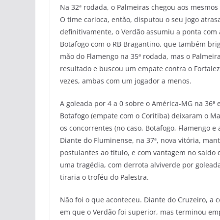
Na 32ª rodada, o Palmeiras chegou aos mesmos 
O time carioca, então, disputou o seu jogo atra
definitivamente, o Verdão assumiu a ponta com a
Botafogo com o RB Bragantino, que também briga
mão do Flamengo na 35ª rodada, mas o Palmeira
resultado e buscou um empate contra o Fortale
vezes, ambas com um jogador a menos.
A goleada por 4 a 0 sobre o América-MG na 36ª e
Botafogo (empate com o Coritiba) deixaram o M
os concorrentes (no caso, Botafogo, Flamengo e
Diante do Fluminense, na 37ª, nova vitória, man
postulantes ao título, e com vantagem no saldo d
uma tragédia, com derrota alviverde por golead
tiraria o troféu do Palestra.
Não foi o que aconteceu. Diante do Cruzeiro, a
em que o Verdão foi superior, mas terminou empa