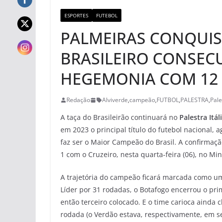
ESPORTES
FUTEBOL
PALMEIRAS CONQUIS
BRASILEIRO CONSECU
HEGEMONIA COM 12
Redação
Alviverde
,
campeão
,
FUTBOL
,
PALESTRA
,
Pale
A taça do Brasileirão continuará no
Palestra Itál
em 2023 o principal título do futebol nacional, 
faz ser o Maior Campeão do Brasil. A confirma
1 com o Cruzeiro, nesta quarta-feira (06), no Min
A trajetória do campeão ficará marcada como uma
Líder por 31 rodadas, o Botafogo encerrou o pr
então terceiro colocado. E o time carioca ainda 
rodada (o Verdão estava, respectivamente, em se