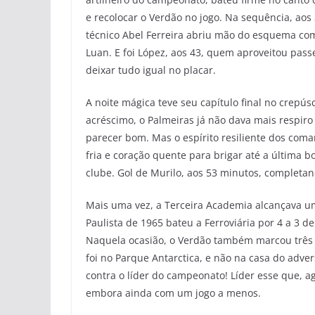
e recolocar o Verdão no jogo. Na sequência, aos
técnico Abel Ferreira abriu mão do esquema com 
Luan. E foi López, aos 43, quem aproveitou pas
deixar tudo igual no placar.
A noite mágica teve seu capítulo final no crepú
acréscimo, o Palmeiras já não dava mais respiro 
parecer bom. Mas o espírito resiliente dos com
fria e coração quente para brigar até a última b
clube. Gol de Murilo, aos 53 minutos, completa
Mais uma vez, a Terceira Academia alcançava u
Paulista de 1965 bateu a Ferroviária por 4 a 3 d
Naquela ocasião, o Verdão também marcou três 
foi no Parque Antarctica, e não na casa do adve
contra o líder do campeonato! Líder esse que, a
embora ainda com um jogo a menos.