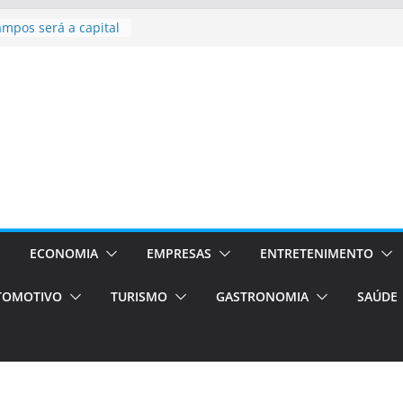
ampos será a capital
iências únicas e
vos)
á de volta!
 Estão
rocessos Orientados
ÁXI E VAN
urismo em Porto
viços de transfer,
lados de alto padrão
sil bolsas –
 para o segundo
ECONOMIA
EMPRESAS
ENTRETENIMENTO
TOMOTIVO
TURISMO
GASTRONOMIA
SAÚDE