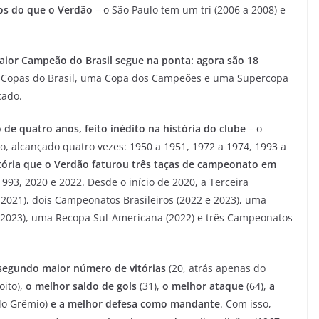
s do que o Verdão
– o São Paulo tem um tri (2006 a 2008) e
aior Campeão do Brasil segue na ponta: agora são 18
o Copas do Brasil, uma Copa dos Campeões e uma Supercopa
cado.
 de quatro anos, feito inédito na história do clube
– o
io, alcançado quatro vezes: 1950 a 1951, 1972 a 1974, 1993 a
stória que o Verdão faturou três taças de campeonato em
1993, 2020 e 2022. Desde o início de 2020, a Terceira
2021), dois Campeonatos Brasileiros (2022 e 2023), uma
 (2023), uma Recopa Sul-Americana (2022) e três Campeonatos
 segundo maior número de vitórias
(20, atrás apenas do
(oito),
o melhor saldo de gols
(31),
o melhor ataque
(64),
a
 do Grêmio)
e
a melhor defesa
como
mandante
. Com isso,