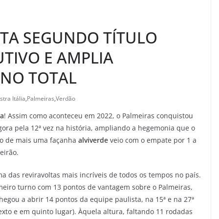
TA SEGUNDO TÍTULO
TIVO E AMPLIA
 NO TOTAL
stra Itália
,
Palmeiras
,
Verdão
ia
! Assim como aconteceu em 2022, o Palmeiras conquistou
agora pela 12ª vez na história, ampliando a hegemonia que o
ção de mais uma façanha
alviverde
veio com o empate por 1 a
eirão.
 das reviravoltas mais incríveis de todos os tempos no país.
imeiro turno com 13 pontos de vantagem sobre o Palmeiras,
chegou a abrir 14 pontos da equipe paulista, na 15ª e na 27ª
xto e em quinto lugar). Àquela altura, faltando 11 rodadas