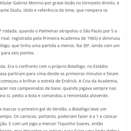
itular Gabriel Menino por grave lesão no tornozelo direito, e
ante Dudu, ídolo e referência do time, que rompera os
ª rodada, quando o Palmeiras atropelou o São Paulo por 5 a
 rival, registrada pela Primeira Academia de 1965) e diminuiu
afogo, que tinha uma partida a menos. Na 30ª, ainda com um
 para seis pontos.
ada. Era o confronto com o próprio Botafogo, no Estádio
casa partiram para cima desde os primeiros minutos e foram
 começou a brilhar a estrela de Endrick. A Cria da Academia,
fazer nos campeonatos de base, quando jogava sempre nas
ara si, pediu a bola e comandou a remontada alviverde.
k marcar o primeiro gol do Verdão, o Botafogo teve um
tempo. Os cariocas, portanto, poderiam fazer 4 a 1 e colocar
ação. E com um jogo a menos! Tiquinho Soares, então
direito, mas Weverton se esticou para fazer uma linda defesa