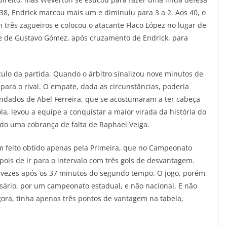
 38, Endrick marcou mais um e diminuiu para 3 a 2. Aos 40, o
três zagueiros e colocou o atacante Flaco López no lugar de
se de Gustavo Gómez, após cruzamento de Endrick, para
sculo da partida. Quando o árbitro sinalizou nove minutos de
para o rival. O empate, dada as circunstâncias, poderia
andados de Abel Ferreira, que se acostumaram a ter cabeça
ola, levou a equipe a conquistar a maior virada da história do
ndo uma cobrança de falta de Raphael Veiga.
m feito obtido apenas pela Primeira, que no Campeonato
epois de ir para o intervalo com três gols de desvantagem.
vezes após os 37 minutos do segundo tempo. O jogo, porém,
rsário, por um campeonato estadual, e não nacional. E não
gora, tinha apenas três pontos de vantagem na tabela,