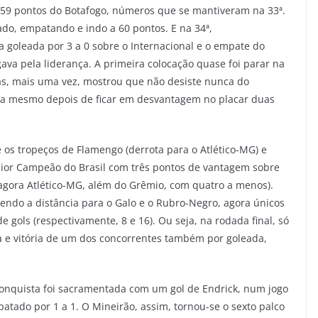
59 pontos do Botafogo, números que se mantiveram na 33ª.
sado, empatando e indo a 60 pontos. E na 34ª,
 goleada por 3 a 0 sobre o Internacional e o empate do
va pela liderança. A primeira colocação quase foi parar na
s, mais uma vez, mostrou que não desiste nunca do
za mesmo depois de ficar em desvantagem no placar duas
 os tropeços de Flamengo (derrota para o Atlético-MG) e
aior Campeão do Brasil com três pontos de vantagem sobre
 agora Atlético-MG, além do Grêmio, com quatro a menos).
tendo a distância para o Galo e o Rubro-Negro, agora únicos
e gols (respectivamente, 8 e 16). Ou seja, na rodada final, só
a e vitória de um dos concorrentes também por goleada,
 conquista foi sacramentada com um gol de Endrick, num jogo
tado por 1 a 1. O Mineirão, assim, tornou-se o sexto palco