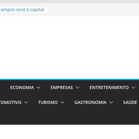
asil bolsas –
as para o segundo
Campos será a capital
riências únicas e
ivos)
stá de volta!
as Estão
 Processos Orientados
TÁXI E VAN
turismo em Porto
rviços de transfer,
aslados de alto padrão
ECONOMIA
EMPRESAS
ENTRETENIMENTO
TOMOTIVO
TURISMO
GASTRONOMIA
SAÚDE