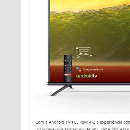
Com a Android TV TCL P8M 4K, a experiência com a
Disponível nos tamanhos de 50″, 55″ e 65″, ess