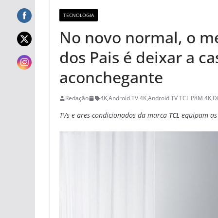
TECNOLOGIA
No novo normal, o me
dos Pais é deixar a c
aconchegante
Redação
4K
,
Android TV 4K
,
Android TV TCL P8M 4K
,
D
TVs e ares-condicionados da marca
TCL
equipam as 