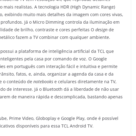
 mais realistas. A tecnologia HDR (High Dynamic Range)
ho, exibindo muito mais detalhes da imagem com cores vivas,
s profundos. Já o Micro Dimming controla da iluminação em
lidade de brilho, contraste e cores perfeitas O
design
de
etálico fazem a TV combinar com qualquer ambiente.
ossui a plataforma de inteligência artificial da TCL que
inteligentes pela casa por comando de voz. O Google
ões em português com interação fácil e intuitiva e permite
rânsito, fatos, e, ainda, organizar a agenda da casa e da
e o conteúdo de
notebooks
e celulares diretamente na TV,
do de interesse. Já o Bluetooth dá a liberdade de não usar
erligarem de maneira rápida e descomplicada, bastando apenas
ube, Prime Video, Globoplay e Google Play, onde é possível
icativos disponíveis para essa TCL Android TV.