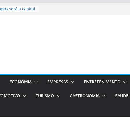
l bolsas –
para o segundo
pos será a capital
ncias únicas e
s)
de volta!
Estão
ocessos Orientados
I E VAN
rismo em Porto
ços de transfer,
ECONOMIA
EMPRESAS
ENTRETENIMENTO
ados de alto padrão
TOMOTIVO
TURISMO
GASTRONOMIA
SAÚDE