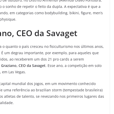
0 de outubro, no Distrito Anhembi (Avenida Olavo Fontoura,
o o sonho de repetir o feito da dupla. A expectativa é que a
undo, em categorias como bodybuilding, bikini, figure, men’s
 physique.
ano, CEO da Savaget
a o quanto o país cresceu no fisiculturismo nos últimos anos,
. É um degrau importante, por exemplo, para aqueles que
nidos, ao receberem um dos 21 pro cards a serem
 Graziano, CEO da Savaget
. Esse ano, a competição em solo
, em Las Vegas.
a capital mundial dos jogos, em um movimento conhecido
 de uma referência ao brazilian storm (tempestade brasileira)
 atletas de talento, se revezando nos primeiros lugares das
alidade.