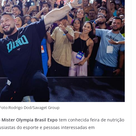
-Foto:Rodrigo Dod/Savaget Group
o
Mister Olympia Brasil Expo
tem conhecida feira de nutrição
tusiastas do esporte e pessoas interessadas em