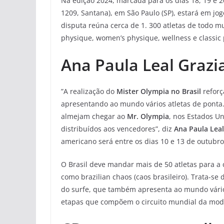
Na edição 2024, marcada para os dias 18, 19 e 2
1209, Santana), em São Paulo (SP), estará em jog
disputa reúna cerca de 1. 300 atletas de todo m
physique, women’s physique, wellness e classic
Ana Paula Leal Grazi
”A realização do
Mister Olympia no Brasil
reforç
apresentando ao mundo vários atletas de ponta
almejam chegar ao
Mr. Olympia
, nos Estados U
distribuídos aos vencedores”, diz
Ana Paula Leal
americano será entre os dias 10 e 13 de outubro
O Brasil deve mandar mais de 50 atletas para 
como brazilian chaos (caos brasileiro). Trata-se
do surfe, que também apresenta ao mundo vários
etapas que compõem o circuito mundial da mod