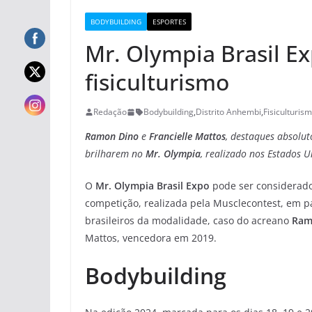
BODYBUILDING
ESPORTES
Mr. Olympia Brasil Ex
fisiculturismo
Redação
Bodybuilding
,
Distrito Anhembi
,
Fisiculturis
Ramon Dino
e
Francielle Mattos
, destaques absolu
brilharem no
Mr. Olympia
, realizado nos Estados U
O
Mr. Olympia Brasil Expo
pode ser considerado 
competição, realizada pela Musclecontest, em p
brasileiros da modalidade, caso do acreano
Ram
Mattos, vencedora em 2019.
Bodybuilding