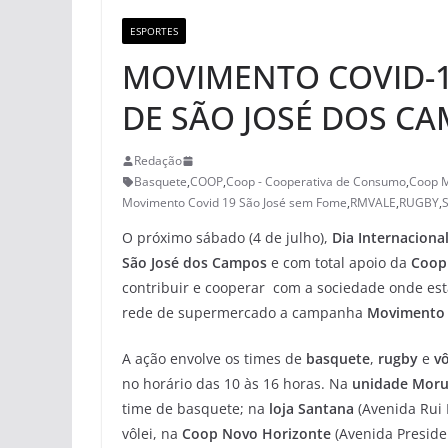
ESPORTES
MOVIMENTO COVID-1
DE SÃO JOSÉ DOS C
Redação
Basquete
,
COOP
,
Coop - Cooperativa de Consumo
,
Coop 
Movimento Covid 19 São José sem Fome
,
RMVALE
,
RUGBY
,
O próximo sábado (4 de julho),
Dia Internaciona
São José dos Campos
e com total apoio da
Coop 
contribuir e cooperar com a sociedade onde está
rede de supermercado a campanha
Movimento C
A ação envolve os times de
basquete
,
rugby
e
v
no horário das 10 às 16 horas. Na
unidade Mor
time de basquete; na
loja Santana
(Avenida Rui 
vôlei, na
Coop Novo Horizonte
(Avenida Preside