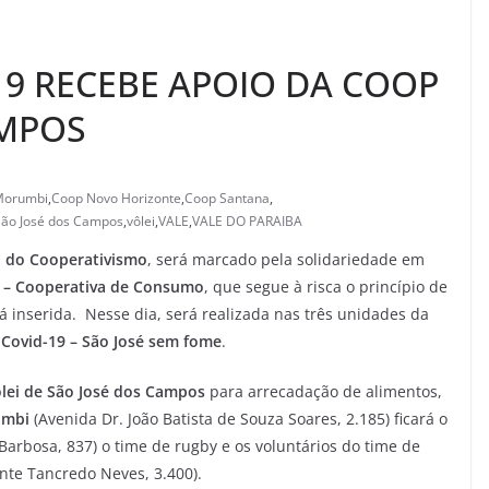
9 RECEBE APOIO DA COOP
AMPOS
Morumbi
,
Coop Novo Horizonte
,
Coop Santana
,
São José dos Campos
,
vôlei
,
VALE
,
VALE DO PARAIBA
l do Cooperativismo
, será marcado pela solidariedade em
– Cooperativa de Consumo
, que segue à risca o princípio de
 inserida. Nesse dia, será realizada nas três unidades da
ovid-19 – São José sem fome
.
ôlei de São José dos Campos
para arrecadação de alimentos,
umbi
(Avenida Dr. João Batista de Souza Soares, 2.185) ficará o
Barbosa, 837) o time de rugby e os voluntários do time de
nte Tancredo Neves, 3.400).