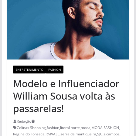
ENTRETENIMENTO
FASHION
Modelo e Influenciador
William Sousa volta às
passarelas!
Redação
Colinas Shopping
,
fashion
,
litoral norte
,
moda
,
MODA FASHION
,
Reginaldo Fonseca
,
RMVALE
,
serra da mantiqueira
,
SJC
,
sjcampos
,