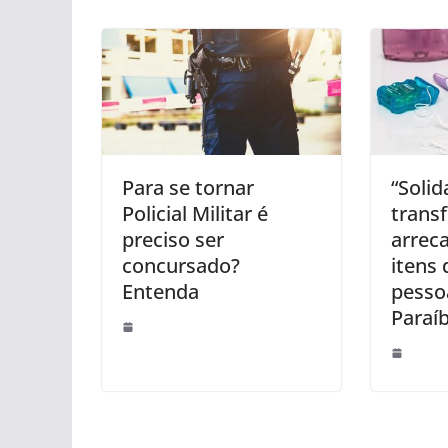
Para se tornar
“Soli
Policial Militar é
trans
preciso ser
arrec
concursado?
itens 
Entenda
pesso
Paraí