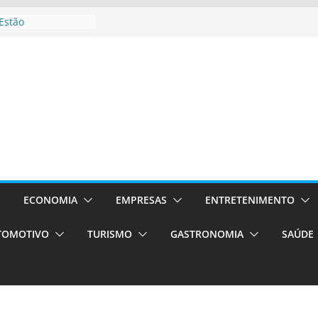
Estão
ocessos Orientados
I E VAN
rismo em Porto
ços de transfer,
ados de alto padrão
l bolsas –
para o segundo
pos será a capital
ncias únicas e
s)
ECONOMIA
EMPRESAS
ENTRETENIMENTO
de volta!
TOMOTIVO
TURISMO
GASTRONOMIA
SAÚDE