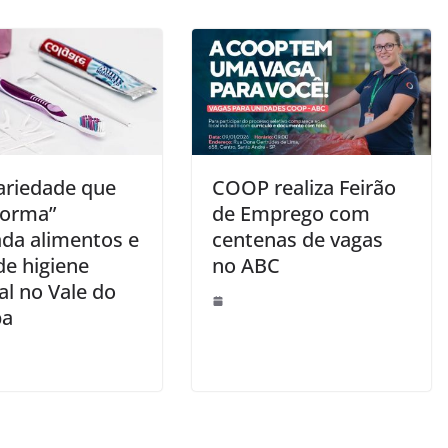
dariedade que
COOP realiza Feirão
forma”
de Emprego com
ada alimentos e
centenas de vagas
de higiene
no ABC
al no Vale do
ba