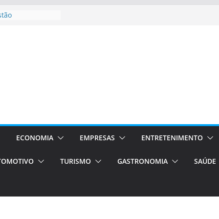
stão
essos Orientados
 E VAN
smo em Porto
s de transfer,
os de alto padrão
bolsas –
ra o segundo
os será a capital
cias únicas e
ECONOMIA
EMPRESAS
ENTRETENIMENTO
e volta!
TOMOTIVO
TURISMO
GASTRONOMIA
SAÚDE