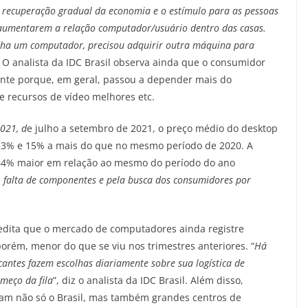
 a recuperação gradual da economia e o estímulo para as pessoas
 aumentarem a relação computador/usuário dentro das casas.
nha um computador, precisou adquirir outra máquina para
li. O analista da IDC Brasil observa ainda que o consumidor
nte porque, em geral, passou a depender mais do
 recursos de vídeo melhores etc.
021, d
e julho a setembro de 2021, o preço médio do desktop
 13% e 15% a mais do que no mesmo período de 2020. A
s, 64% maior em relação ao mesmo do período do ano
o, falta de componentes e pela busca dos consumidores por
credita que o mercado de computadores ainda registre
 porém, menor do que se viu nos trimestres anteriores. “
Há
antes fazem escolhas diariamente sobre sua logística de
meço da fila
”, diz o analista da IDC Brasil. Além disso,
tam não só o Brasil, mas também grandes centros de