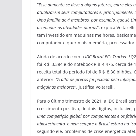
“
Esse aumento se deve a alguns fatores, entre eles
atualizarem seus computadores e, principalmente,
Uma família de 4 membros, por exemplo, que só ti
acomodar as atividades diárias
”, explica Voltarel
tem investido em máquinas melhores, basicame
computador e quer mais memória, processador e
Ainda de acordo com o
IDC
Brazil PCs Tracker 3Q2
foi R＄ 3.384 e do notebook R＄ 4.475, cerca de
receita total do período foi de R＄ 8.36 bilhõe
anterior.
“A alta de preços foi puxada pela inflaçã
máquinas melhores
”, justifica Voltarelli.
Para o último trimestre de 2021, a IDC Brasil a
crescimento positivo, de dois dígitos, inclusive,
uma competição global por componentes e os fabric
abastecimento, e nem sempre o Brasil estará no “co
segundo ele, problemas de crise energética afe