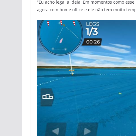
“Eu acho legal a ideia! Em momentos como esse 
agora com home office e ele não tem muito temp