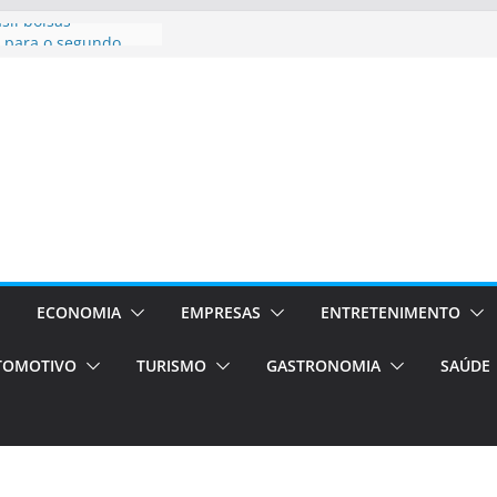
sil bolsas –
 para o segundo
ampos será a capital
iências únicas e
vos)
á de volta!
 Estão
rocessos Orientados
ÁXI E VAN
urismo em Porto
viços de transfer,
ECONOMIA
EMPRESAS
ENTRETENIMENTO
lados de alto padrão
TOMOTIVO
TURISMO
GASTRONOMIA
SAÚDE