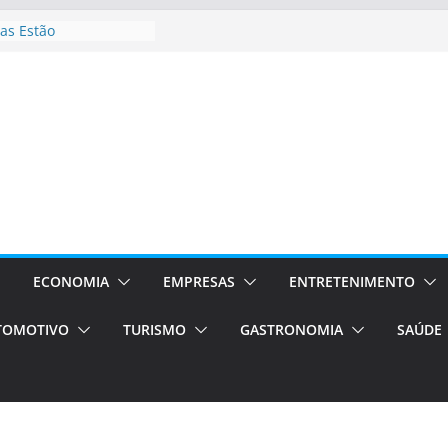
as Estão
 Processos Orientados
TÁXI E VAN
turismo em Porto
rviços de transfer,
aslados de alto padrão
asil bolsas –
as para o segundo
Campos será a capital
riências únicas e
ivos)
ECONOMIA
EMPRESAS
ENTRETENIMENTO
stá de volta!
TOMOTIVO
TURISMO
GASTRONOMIA
SAÚDE