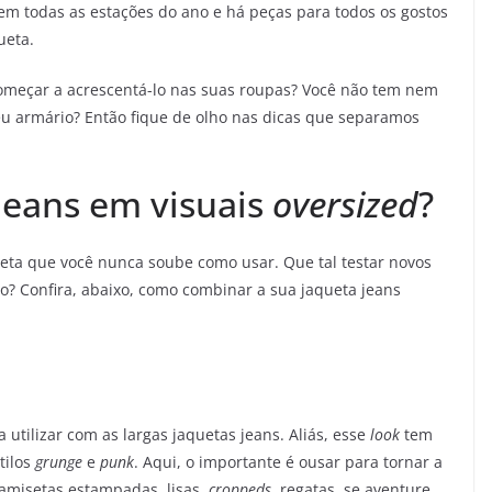
em todas as estações do ano e há peças para todos os gostos
ueta.
começar a acrescentá-lo nas suas roupas? Você não tem nem
seu armário? Então fique de olho nas dicas que separamos
jeans em visuais
oversized
?
ueta que você nunca soube como usar. Que tal testar novos
o? Confira, abaixo, como combinar a sua jaqueta jeans
 utilizar com as largas jaquetas jeans. Aliás, esse
look
tem
tilos
grunge
e
punk
. Aqui, o importante é ousar para tornar a
amisetas estampadas, lisas,
croppeds
, regatas, se aventure