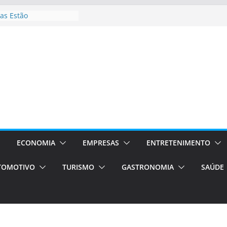
as Estão
 Processos Orientados
TÁXI E VAN
turismo em Porto
rviços de transfer,
aslados de alto padrão
asil bolsas –
as para o segundo
Campos será a capital
riências únicas e
ivos)
ECONOMIA
EMPRESAS
ENTRETENIMENTO
stá de volta!
TOMOTIVO
TURISMO
GASTRONOMIA
SAÚDE