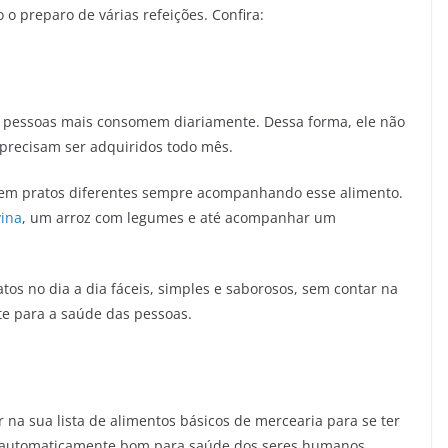
 o preparo de várias refeições. Confira:
s pessoas mais consomem diariamente. Dessa forma, ele não
e precisam ser adquiridos todo mês.
rem pratos diferentes sempre acompanhando esse alimento.
vina
, um arroz com legumes e até acompanhar um
atos no dia a dia fáceis, simples e saborosos, sem contar na
te para a saúde das pessoas.
 na sua lista de alimentos básicos de mercearia para se ter
, automaticamente bom para saúde dos seres humanos,