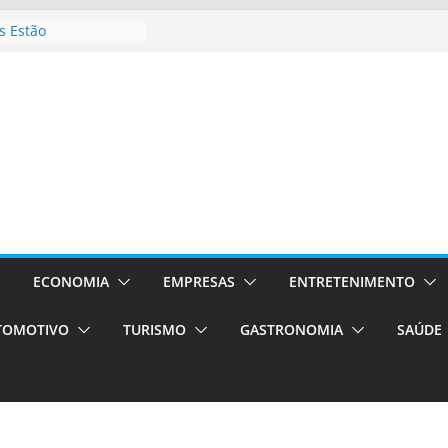
 Estão
rocessos Orientados
ÁXI E VAN
urismo em Porto
viços de transfer,
lados de alto padrão
sil bolsas –
 para o segundo
ampos será a capital
iências únicas e
vos)
ECONOMIA
EMPRESAS
ENTRETENIMENTO
á de volta!
TOMOTIVO
TURISMO
GASTRONOMIA
SAÚDE