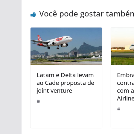
Você pode gostar també
Latam e Delta levam
Embra
ao Cade proposta de
contra
joint venture
com a
Airlin