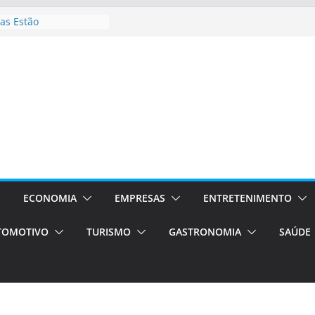
as Estão
 Processos Orientados
TÁXI E VAN
turismo em Porto
rviços de transfer,
aslados de alto padrão
asil bolsas –
as para o segundo
Campos será a capital
riências únicas e
ivos)
ECONOMIA
EMPRESAS
ENTRETENIMENTO
stá de volta!
TOMOTIVO
TURISMO
GASTRONOMIA
SAÚDE