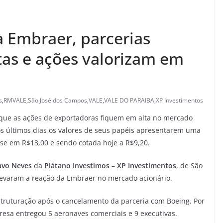
à Embraer, parcerias
tas e ações valorizam em
s
,
RMVALE
,
São José dos Campos
,
VALE
,
VALE DO PARAIBA
,
XP Investimentos
que as ações de exportadoras fiquem em alta no mercado
nos últimos dias os valores de seus papéis apresentarem uma
ise em R$13,00 e sendo cotada hoje a R$9,20.
avo Neves
da
Plátano Investimos – XP Investimentos
, de São
levaram a reação da Embraer no mercado acionário.
truturação após o cancelamento da parceria com Boeing. Por
resa entregou 5 aeronaves comerciais e 9 executivas.