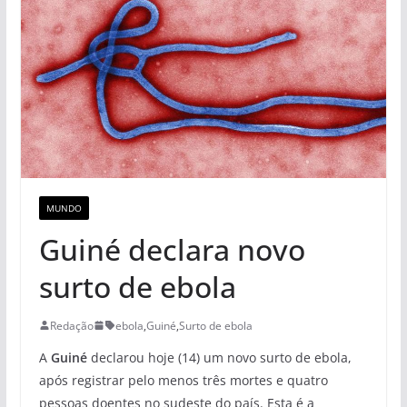
MUNDO
Guiné declara novo
surto de ebola
Redação
ebola
,
Guiné
,
Surto de ebola
A
Guiné
declarou hoje (14) um novo surto de ebola,
após registrar pelo menos três mortes e quatro
pessoas doentes no sudeste do país. Esta é a