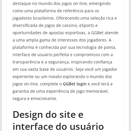
destaque no mundo dos jogos on-line, emergindo
como uma plataforma de referência para os
jogadores brasileiros. Oferecendo uma seleção rica e
diversificada de jogos de cassino, eSports e
oportunidades de apostas esportivas, a GGBet atende
a uma ampla gama de interesses dos jogadores. A
plataforma é conhecida por sua tecnologia de ponta,
interface de usuário perfeita e compromisso com a
transparência e a segurança, inspirando confiança
em sua vasta base de usuários. Seja você um jogador
experiente ou um novato explorando o mundo dos
jogos on-line, complete o
GGBet login
e você terá a
garantia de uma experiência de jogo memorável,
segura e emocionante.
Design do site e
interface do usuário