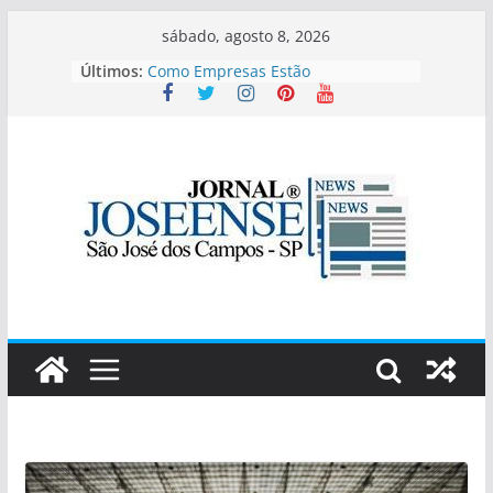
Pular
sábado, agosto 8, 2026
A Feimalhas está de volta!
para
Últimos:
Como Empresas Estão
o
Estruturando Processos Orientados
conteúdo
Por Dados
ZENON TOUR TÁXI E VAN
impulsiona o turismo em Porto
Seguro com serviços de transfer,
passeios e traslados de alto padrão
Educa Mais Brasil bolsas –
lançadas vagas para o segundo
semestre!
São José dos Campos será a capital
do vinho(experiências únicas e
rótulos exclusivos)