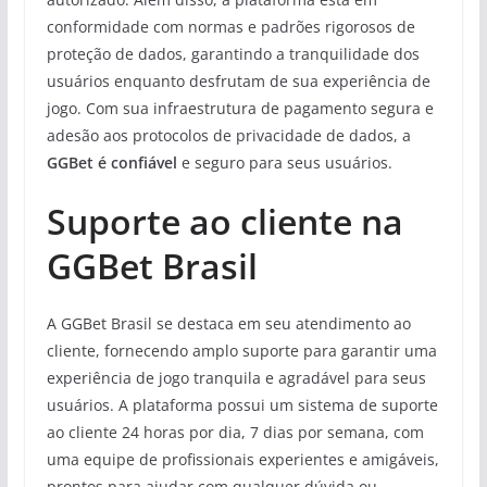
conformidade com normas e padrões rigorosos de
proteção de dados, garantindo a tranquilidade dos
usuários enquanto desfrutam de sua experiência de
jogo. Com sua infraestrutura de pagamento segura e
adesão aos protocolos de privacidade de dados, a
GGBet é confiável
e seguro para seus usuários.
Suporte ao cliente na
GGBet Brasil
A GGBet Brasil se destaca em seu atendimento ao
cliente, fornecendo amplo suporte para garantir uma
experiência de jogo tranquila e agradável para seus
usuários. A plataforma possui um sistema de suporte
ao cliente 24 horas por dia, 7 dias por semana, com
uma equipe de profissionais experientes e amigáveis,
prontos para ajudar com qualquer dúvida ou