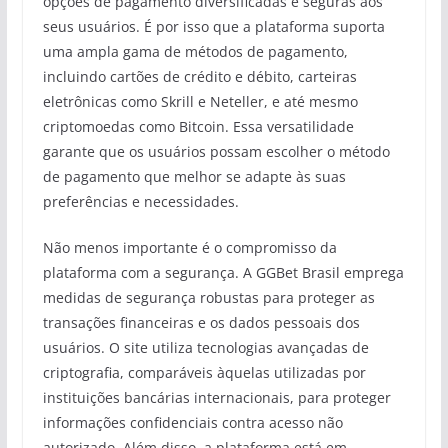
opções de pagamento diversificadas e seguras aos
seus usuários. É por isso que a plataforma suporta
uma ampla gama de métodos de pagamento,
incluindo cartões de crédito e débito, carteiras
eletrônicas como Skrill e Neteller, e até mesmo
criptomoedas como Bitcoin. Essa versatilidade
garante que os usuários possam escolher o método
de pagamento que melhor se adapte às suas
preferências e necessidades.
Não menos importante é o compromisso da
plataforma com a segurança. A GGBet Brasil emprega
medidas de segurança robustas para proteger as
transações financeiras e os dados pessoais dos
usuários. O site utiliza tecnologias avançadas de
criptografia, comparáveis àquelas utilizadas por
instituições bancárias internacionais, para proteger
informações confidenciais contra acesso não
autorizado. Além disso, a plataforma está em