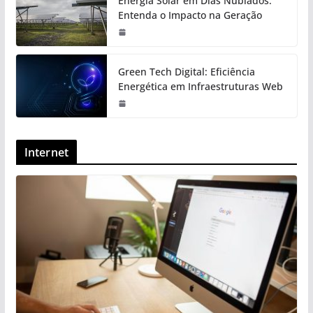
Energia Solar em Dias Nublados:
Entenda o Impacto na Geração
Green Tech Digital: Eficiência
Energética em Infraestruturas Web
Internet