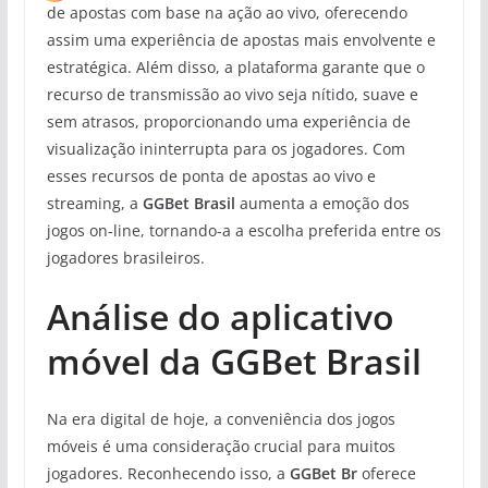
de apostas com base na ação ao vivo, oferecendo
assim uma experiência de apostas mais envolvente e
estratégica. Além disso, a plataforma garante que o
recurso de transmissão ao vivo seja nítido, suave e
sem atrasos, proporcionando uma experiência de
visualização ininterrupta para os jogadores. Com
esses recursos de ponta de apostas ao vivo e
streaming, a
GGBet Brasil
aumenta a emoção dos
jogos on-line, tornando-a a escolha preferida entre os
jogadores brasileiros.
Análise do aplicativo
móvel da GGBet Brasil
Na era digital de hoje, a conveniência dos jogos
móveis é uma consideração crucial para muitos
jogadores. Reconhecendo isso, a
GGBet Br
oferece