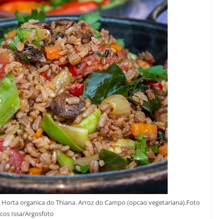
e a Horta organica do Thiana. Arroz do Campo (opcao vegetariana).Foto
cos Issa/Argosfoto