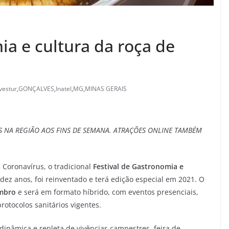
ia e cultura da roça de
vestur
,
GONÇALVES
,
Inatel
,
MG
,
MINAS GERAIS
IS NA REGIÃO AOS FINS DE SEMANA. ATRAÇÕES ONLINE TAMBÉM
Coronavírus, o tradicional
Festival de Gastronomia e
dez anos, foi reinventado e terá edição especial em 2021. O
embro
e será em formato híbrido, com eventos presenciais,
rotocolos sanitários vigentes.
inâmica e repleta de vivências campestres, feira de