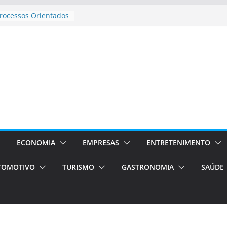
 Estão
rocessos Orientados
ÁXI E VAN
urismo em Porto
viços de transfer,
lados de alto padrão
sil bolsas –
 para o segundo
ampos será a capital
iências únicas e
vos)
ECONOMIA
EMPRESAS
ENTRETENIMENTO
á de volta!
TOMOTIVO
TURISMO
GASTRONOMIA
SAÚDE