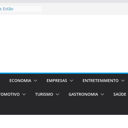
 Estão
rocessos Orientados
ÁXI E VAN
urismo em Porto
viços de transfer,
lados de alto padrão
sil bolsas –
 para o segundo
ampos será a capital
iências únicas e
vos)
ECONOMIA
EMPRESAS
ENTRETENIMENTO
á de volta!
TOMOTIVO
TURISMO
GASTRONOMIA
SAÚDE