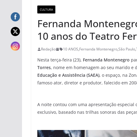
CULTURA
Fernanda Montenegro
10 anos do Teatro Fe
Redação
10 ANOS
,
Fernanda Montenegro
,
São Paulo
,
Nesta terça-feira (23),
Fernanda Montenegro
par
Torres
, nome em homenagem ao seu marido e d
Educação e Assistência (SAEA)
, o espaço, na Zo
famoso ator, diretor e produtor, falecido em 200
A noite contou com uma apresentação especial d
exclusivo, baseado nas trilhas sonoras das peça