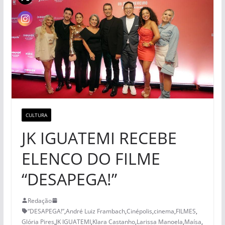
CULTURA
JK IGUATEMI RECEBE
ELENCO DO FILME
“DESAPEGA!”
Redação
“DESAPEGA!”
,
André Luiz Frambach
,
Cinépolis
,
cinema
,
FILMES
,
Glória Pires
,
JK IGUATEMI
,
Klara Castanho
,
Larissa Manoela
,
Maísa
,