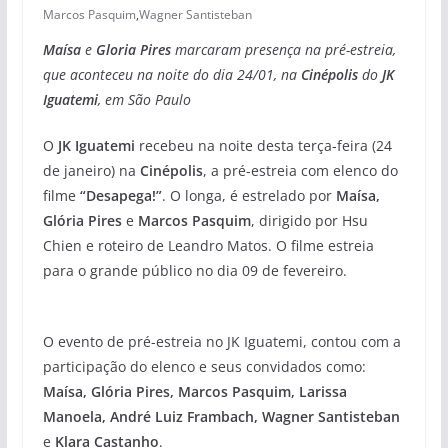
Marcos Pasquim
,
Wagner Santisteban
Maísa
e
Gloria Pires
marcaram presença na pré-estreia,
que aconteceu na noite do dia 24/01, na
Cinépolis
do
JK
Iguatemi
, em São Paulo
O
JK Iguatemi
recebeu na noite desta terça-feira (24
de janeiro) na
Cinépolis
, a pré-estreia com elenco do
filme
“Desapega!”
. O longa, é estrelado por
Maísa,
Glória Pires
e
Marcos Pasquim
, dirigido por Hsu
Chien e roteiro de Leandro Matos. O filme estreia
para o grande público no dia 09 de fevereiro.
O evento de pré-estreia no JK Iguatemi, contou com a
participação do elenco e seus convidados como:
Maísa, Glória Pires, Marcos Pasquim, Larissa
Manoela, André Luiz Frambach, Wagner Santisteban
e
Klara Castanho
.