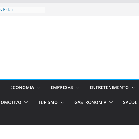
 Estão
rocessos Orientados
ÁXI E VAN
urismo em Porto
viços de transfer,
lados de alto padrão
sil bolsas –
 para o segundo
ampos será a capital
iências únicas e
vos)
ECONOMIA
EMPRESAS
ENTRETENIMENTO
á de volta!
TOMOTIVO
TURISMO
GASTRONOMIA
SAÚDE