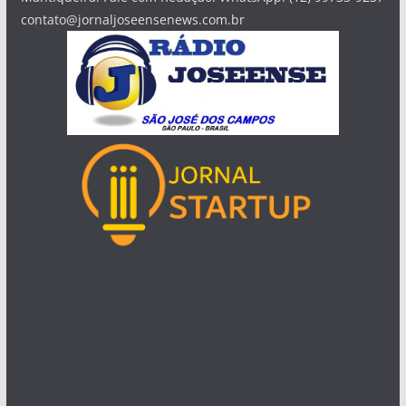
contato@jornaljoseensenews.com.br