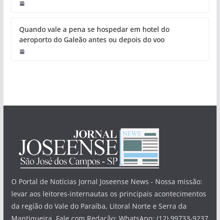
Quando vale a pena se hospedar em hotel do
aeroporto do Galeão antes ou depois do voo
O Portal de Notícias Jornal Joseense News - Nossa missão:
levar aos leitores-internautas os principais acontecimentos
da região do Vale do Paraíba, Litoral Norte e Serra da
Mantiqueira. Fale com Redação: WhatsApp: (12) 99733-9237