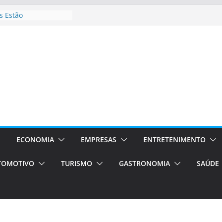
 Estão
rocessos Orientados
ÁXI E VAN
urismo em Porto
viços de transfer,
lados de alto padrão
sil bolsas –
 para o segundo
ampos será a capital
iências únicas e
vos)
ECONOMIA
EMPRESAS
ENTRETENIMENTO
á de volta!
TOMOTIVO
TURISMO
GASTRONOMIA
SAÚDE