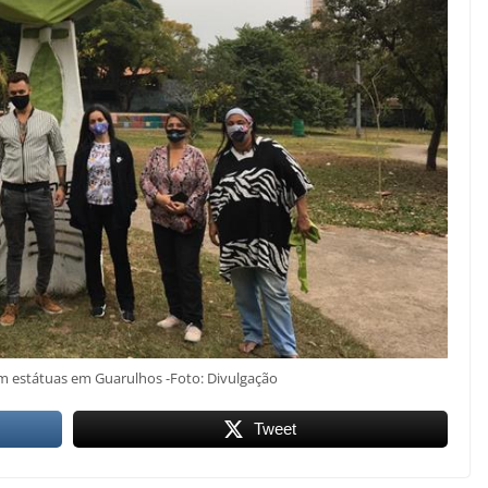
m estátuas em Guarulhos -Foto: Divulgação
Tweet