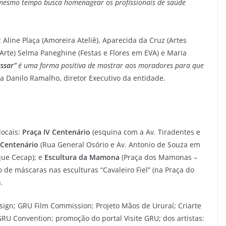
 mesmo tempo busca homenagear os profissionais de saúde
Aline Plaça (Amoreira Ateliê), Aparecida da Cruz (Artes
Arte) Selma Paneghine (Festas e Flores em EVA) e Maria
assar”
é uma forma positiva de mostrar aos moradores para que
iza Danilo Ramalho, diretor Executivo da entidade.
locais:
Praça IV Centenário
(esquina com a Av. Tiradentes e
 Centenário
(Rua General Osório e Av. Antonio de Souza em
ue Cecap); e
Escultura da Mamona
(Praça dos Mamonas –
 de máscaras nas esculturas “Cavaleiro Fiel” (na Praça do
.
esign; GRU Film Commission; Projeto Mãos de Ururaí; Criarte
GRU Convention; promoção do portal Visite GRU; dos artistas: