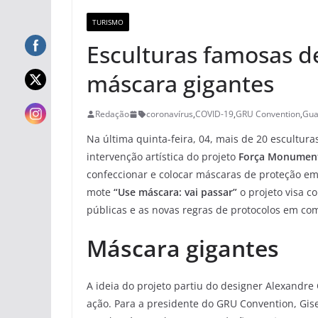
TURISMO
Esculturas famosas d
máscara gigantes
Redação
coronavírus
,
COVID-19
,
GRU Convention
,
Gua
Na última quinta-feira, 04, mais de 20 escultu
intervenção artística do projeto
Força Monumen
confeccionar e colocar máscaras de proteção em
mote
“Use máscara: vai passar”
o projeto visa c
públicas e as novas regras de protocolos em com
Máscara gigantes
A ideia do projeto partiu do designer Alexandr
ação. Para a presidente do GRU Convention, Gisel