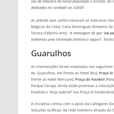
uso de máscara da nossa população e turistas. Ao
dedicados no combate ao COVID
“.
As artesãs que confeccionaram as máscaras são: 
Mágicas da Cida), Catia Domingues (Empório da 
Tereza (Tekinha Arts). “
A mensagem de que “
vai p
tenhamos uma retomada otimista e segura
“, final
Guarulhos
As intervenções foram instaladas nos seguintes 
Av. Guarulhos, em frente ao Hotel Ibis);
Praça IV
frente ao Hotel Mercure)
; Praça do Futebol
(Parq
Parque Cecap). Ainda estão previstas a colocação
Futebol) e “Anjo Gabriel” (na Praça IV Centenário)
A iniciativa contou com o apoio da Callegares D
Soluções Gráficas; da rede hoteleira através do 