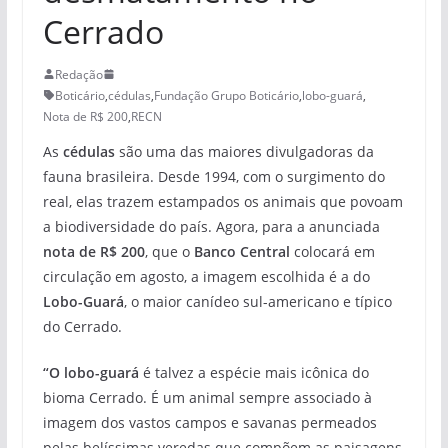
Cerrado
Redação
Boticário
,
cédulas
,
Fundação Grupo Boticário
,
lobo-guará
,
Nota de R$ 200
,
RECN
As
cédulas
são uma das maiores divulgadoras da
fauna brasileira. Desde 1994, com o surgimento do
real, elas trazem estampados os animais que povoam
a biodiversidade do país. Agora, para a anunciada
nota de R$ 200
, que o
Banco Central
colocará em
circulação em agosto, a imagem escolhida é a do
Lobo-Guará
, o maior canídeo sul-americano e típico
do Cerrado.
“O lobo-guará
é talvez a espécie mais icônica do
bioma Cerrado. É um animal sempre associado à
imagem dos vastos campos e savanas permeados
pelas belíssimas veredas que compõem as paisagens