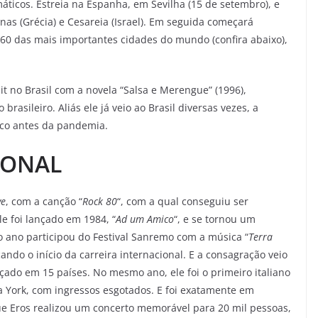
ticos. Estreia na Espanha, em Sevilha (15 de setembro), e
nas (Grécia) e Cesareia (Israel). Em seguida começará
 60 das mais importantes cidades do mundo (confira abaixo),
it no Brasil com a novela “Salsa e Merengue” (1996),
asileiro. Aliás ele já veio ao Brasil diversas vezes, a
uco antes da pandemia.
IONAL
ve
, com a canção “
Rock 80
“, com a qual conseguiu ser
e foi lançado em 1984, “
Ad um Amico
“, e se tornou um
 ano participou do Festival Sanremo com a música “
Terra
ndo o início da carreira internacional. E a consagração veio
nçado em 15 países. No mesmo ano, ele foi o primeiro italiano
a York, com ingressos esgotados. E foi exatamente em
e Eros realizou um concerto memorável para 20 mil pessoas,