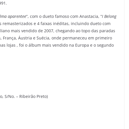
991.
lma aparentee
“, com o dueto famoso com Anastacia, “
I Belong
os remasterizados e 4 faixas inéditas, incluindo dueto com
italiano mais vendido de 2007, chegando ao topo das paradas
, França, Áustria e Suécia, onde permaneceu em primeiro
as lojas , foi o álbum mais vendido na Europa e o segundo
 S/No. – Ribeirão Preto)