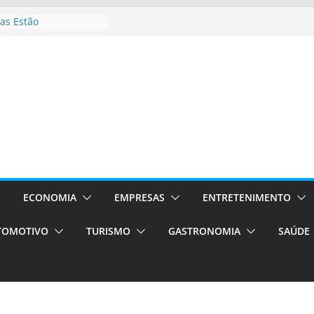
as Estão
 Processos Orientados
TÁXI E VAN
turismo em Porto
rviços de transfer,
aslados de alto padrão
asil bolsas –
as para o segundo
Campos será a capital
riências únicas e
ivos)
ECONOMIA
EMPRESAS
ENTRETENIMENTO
stá de volta!
TOMOTIVO
TURISMO
GASTRONOMIA
SAÚDE