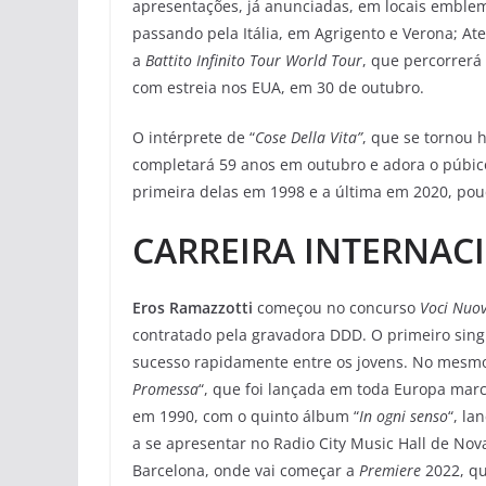
apresentações, já anunciadas, em locais emblemá
passando pela Itália, em Agrigento e Verona; Ate
a
Battito Infinito Tour World Tour
, que percorrerá
com estreia nos EUA, em 30 de outubro.
O intérprete de “
Cose Della Vita”
, que se tornou h
completará 59 anos em outubro e adora o púbico br
primeira delas em 1998 e a última em 2020, po
CARREIRA INTERNAC
Eros Ramazzotti
começou no concurso
Voci Nuo
contratado pela gravadora DDD. O primeiro singl
sucesso rapidamente entre os jovens. No mesmo
Promessa
“, que foi lançada em toda Europa marca
em 1990, com o quinto álbum “
In ogni senso
“, la
a se apresentar no Radio City Music Hall de Nov
Barcelona, onde vai começar a
Premiere
2022, qu