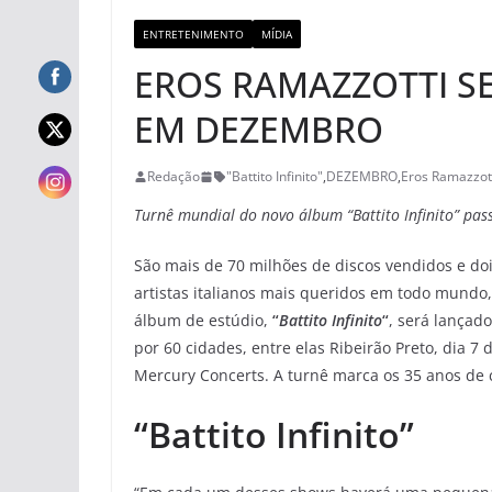
ENTRETENIMENTO
MÍDIA
EROS RAMAZZOTTI S
EM DEZEMBRO
Redação
"Battito Infinito"
,
DEZEMBRO
,
Eros Ramazzot
Turnê mundial do novo álbum “Battito Infinito” pas
São mais de 70 milhões de discos vendidos e do
artistas italianos mais queridos em todo mundo
álbum de estúdio,
“
Battito Infinito
“
, será lançad
por 60 cidades, entre elas Ribeirão Preto, dia 
Mercury Concerts. A turnê marca os 35 anos de ca
“Battito Infinito”