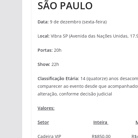
SÃO PAULO
Data:
9 de dezembro (sexta-feira)
L
ocal:
Vibra SP (Avenida das Nações Unidas, 17.9
Portas:
20h
Show:
22h
Classificação Etária:
14 (quatorze) anos desacom
comparecer ao evento desde que acompanhados d
alteração, conforme decisão judicial
Valores:
Setor
Inteira
Cadeira VIP R$850,00 R$42