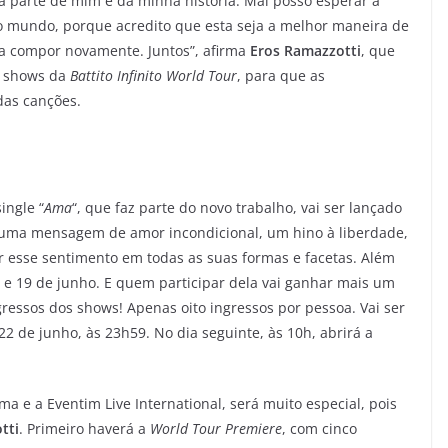
parte de mim e da minha história. Mal posso esperar a
 mundo, porque acredito que esta seja a melhor maneira de
a compor novamente. Juntos”, afirma
Eros Ramazzotti
, que
s shows da
Battito Infinito World Tour
, para que as
das canções.
ingle “
Ama
“, que faz parte do novo trabalho, vai ser lançado
az uma mensagem de amor incondicional, um hino à liberdade,
r esse sentimento em todas as suas formas e facetas. Além
0 e 19 de junho. E quem participar dela vai ganhar mais um
gressos dos shows! Apenas oito ingressos por pessoa. Vai ser
2 de junho, às 23h59. No dia seguinte, às 10h, abrirá a
a e a Eventim Live International, será muito especial, pois
tti
. Primeiro haverá a
World Tour
Premiere
,
com cinco