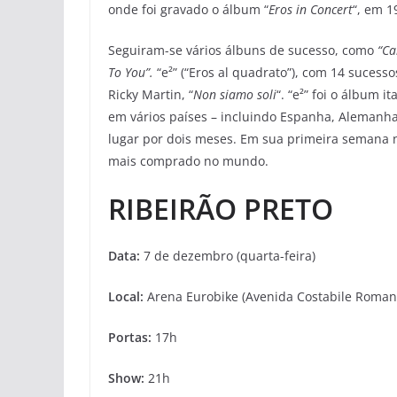
onde foi gravado o álbum “
Eros in Concert
“, em 1
Seguiram-se vários álbuns de sucesso, como
“Ca
To You”.
“e²” (“Eros al quadrato”), com 14 sucess
Ricky Martin, “
Non siamo soli
“. “e²” foi o álbum 
em vários países – incluindo Espanha, Alemanha
lugar por dois meses. Em sua primeira semana n
mais comprado no mundo.
RIBEIRÃO PRETO
Data:
7 de dezembro (quarta-feira)
Local:
Arena Eurobike (Avenida Costabile Romano,
Portas:
17h
Show:
21h