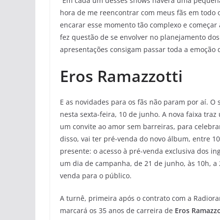
“Em cada um desses shows haverá uma pequena 
hora de me reencontrar com meus fãs em todo o
encarar esse momento tão complexo e começar 
fez questão de se envolver no planejamento do
apresentações consigam passar toda a emoção 
Eros Ramazzotti
E as novidades para os fãs não param por aí. O s
nesta sexta-feira, 10 de junho. A nova faixa tr
um convite ao amor sem barreiras, para celebra
disso, vai ter pré-venda do novo álbum, entre 1
presente: o acesso à pré-venda exclusiva dos in
um dia de campanha, de 21 de junho, às 10h, a 2
venda para o público.
A turnê, primeira após o contrato com a Radioram
marcará os 35 anos de carreira de
Eros Ramazzo