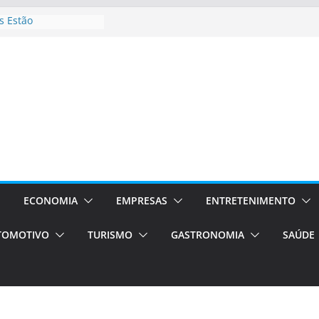
 Estão
rocessos Orientados
ÁXI E VAN
urismo em Porto
viços de transfer,
lados de alto padrão
sil bolsas –
 para o segundo
ampos será a capital
iências únicas e
vos)
ECONOMIA
EMPRESAS
ENTRETENIMENTO
á de volta!
TOMOTIVO
TURISMO
GASTRONOMIA
SAÚDE