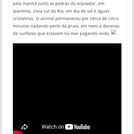
pela manhã junto as pedras do Arpoador, em
Ipanema, zona sul do Rio, em dia de sol e águas
cristalinas. O animal permaneceu por cerca de cinco
minutos nadando perto da praia, em meio a dezenas
de surfistas que estavam no mar pegando onda.