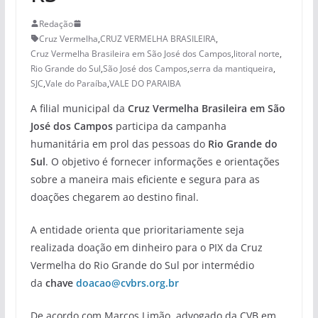
Redação
Cruz Vermelha
,
CRUZ VERMELHA BRASILEIRA
,
Cruz Vermelha Brasileira em São José dos Campos
,
litoral norte
,
Rio Grande do Sul
,
São José dos Campos
,
serra da mantiqueira
,
SJC
,
Vale do Paraíba
,
VALE DO PARAIBA
A filial municipal da
Cruz Vermelha Brasileira em São
José dos Campos
participa da campanha
humanitária em prol das pessoas do
Rio Grande do
Sul
. O objetivo é fornecer informações e orientações
sobre a maneira mais eficiente e segura para as
doações chegarem ao destino final.
A entidade orienta que prioritariamente seja
realizada doação em dinheiro para o PIX da Cruz
Vermelha do Rio Grande do Sul por intermédio
da
chave
doacao@cvbrs.org.br
De acordo com Marcos Limão, advogado da CVB em