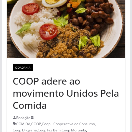
CIDADANIA
COOP adere ao
movimento Unidos Pela
Comida
Redação
COMIDA
,
COOP
,
Coop - Cooperativa de Consumo
,
Coop Drogaria
,
Coop faz Bem
,
Coop Morumbi
,