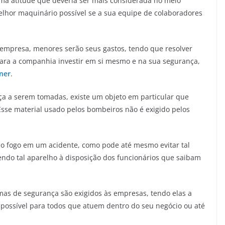
uma atitude que deveria ser mais considerada no meio
melhor maquinário possível se a sua equipe de colaboradores
 empresa, menores serão seus gastos, tendo que resolver
para a companhia investir em si mesmo e na sua segurança,
ner
.
ça a serem tomadas, existe um objeto em particular que
 Esse material usado pelos bombeiros não é exigido pelos
 o fogo em um acidente, como pode até mesmo evitar tal
tendo tal aparelho à disposição dos funcionários que saibam
temas de segurança são exigidos às empresas, tendo elas a
 possível para todos que atuem dentro do seu negócio ou até