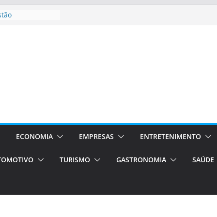
stão
essos Orientados
 E VAN
smo em Porto
s de transfer,
os de alto padrão
bolsas –
ra o segundo
os será a capital
cias únicas e
ECONOMIA
EMPRESAS
ENTRETENIMENTO
e volta!
TOMOTIVO
TURISMO
GASTRONOMIA
SAÚDE