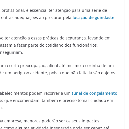
profissional, é essencial ter atenção para uma série de
 outras adequações ao procurar pela
locação de guindaste
ve ter atenção a essas práticas de segurança, levando em
sam a fazer parte do cotidiano dos funcionários,
onseguiriam.
 uma certa preocupação, afinal até mesmo a cozinha de um
e um perigoso acidente, pois o que não falta lá são objetos
tabelecimentos podem recorrer a um
túnel de congelamento
ntos que encomendam, também é preciso tomar cuidado em
a.
ma empresa, menores poderão ser os seus impactos
ta como alguma atividade inesperada pode ser capaz até