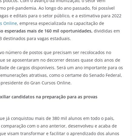
aos poucos. Com o avanço da imunização, o setor vem
mo pré-pandemia. Ao longo do ano passado, foi possível
as e editais para o setor público, e a estimativa para 2022
s Online
, empresa especializada na capacitação de
ão esperadas mais de 160 mil oportunidades,
divididas em
83 destinados para vagas estaduais.
sivo número de postos que precisam ser recolocados no
 que se aposentaram no decorrer desses quase dois anos de
tidade de cargos disponíveis. Será um ano importante para os
 remunerações atrativas, como o certame do Senado Federal,
r-presidente do Gran Cursos Online.
auxiliar candidatos na preparação para as provas
que já conquistou mais de 380 mil alunos em todo o país,
 comparação com o ano anterior, desenvolveu e acaba de
que visam transformar e facilitar o aprendizado dos alunos