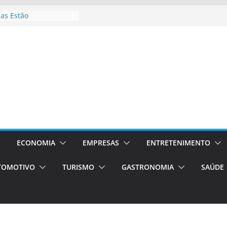
as Estão
 Processos Orientados
TÁXI E VAN
 turismo em Porto
rviços de transfer,
aslados de alto padrão
asil bolsas –
as para o segundo
Campos será a capital
riências únicas e
ivos)
ECONOMIA
EMPRESAS
ENTRETENIMENTO
stá de volta!
TOMOTIVO
TURISMO
GASTRONOMIA
SAÚDE