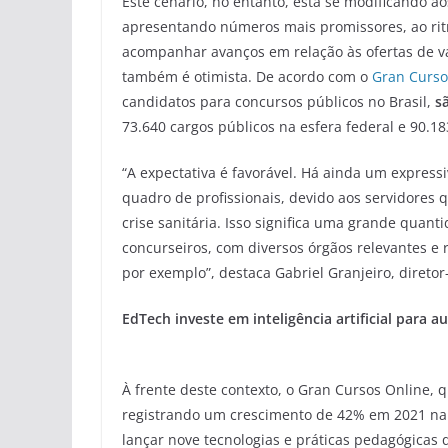
Este cenário, no entanto, está se modificando 
apresentando números mais promissores, ao rit
acompanhar avanços em relação às ofertas de vag
também é otimista. De acordo com o
Gran Curso
candidatos para concursos públicos no Brasil,
s
73.640 cargos públicos na esfera federal e 90.1
“A expectativa é favorável. Há ainda um expres
quadro de profissionais, devido aos servidores
crise sanitária. Isso significa uma grande quan
concurseiros, com diversos órgãos relevantes e
por exemplo”, destaca Gabriel Granjeiro, direto
EdTech investe em inteligência artificial para 
À frente deste contexto, o Gran Cursos Online, 
registrando um crescimento de 42% em 2021
na
lançar nove tecnologias e práticas pedagógicas 