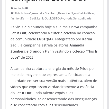
Redação
"This Is Love"
,
Amandla Stenberg
,
Brandon Flynn
,
Calvin Klein
,
fashion
,
Karim Sadli
,
Let It Out
,
LGBTQIA+
,
moda
,
Sensualidade
Calvin Klein
anuncia hoje a sua mais nova campanha
Let It Out
, celebrando a euforia coletiva no coração
da comunidade
LGBTQIA+
. Fotografado por
Karim
Sadli
, a campanha estrela os atores
Amandla
Stenberg
e
Brandon Flynn
vestindo a coleção
“This Is
Love”
de 2023.
A campanha captura
a
energia do mês de Pride por
meio de imagens que expressam a felicidade e a
liberdade em ser sua versão mais autêntica, além de
vídeos que expressam verdadeiramente a essência
do
Let It Out
. Cada talento expôs suas
personalidades, se desconectando das inseguranças
e se conectando com suas sensualidades.