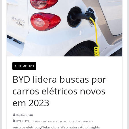
AUTOMOTIVO
BYD lidera buscas por
carros elétricos novos
em 2023
Redação
BYD
,
BYD Brasil
,
carros elétricos
,
Porsche Taycan
,
veículos elétricos
,
Webmotors
,
Webmotors Autoinsights