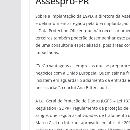
Assespro-PR
Sobre a implantação da LGPD, a diretora da Ass
e definir um encarregado pela boa implantaç
– Data Protection Officer, que não necessariame
terceiras também poderão desempenhar este pape
de uma consultoria especializada, pois áreas co
impactadas.
“Terão vantagens as empresas que se preparar
negócios com a União Europeia. Quem sair na f
insistem em aguardar o adiamento da entrada e
necessárias”, conclui Ana Bittencourt.
A Lei Geral de Proteção de Dados (LGPD – Lei 13
Regulation (GDPR), regulamento de proteção de
artigos que regula as atividades de tratamento 
Marco Civil da Internet aprovado em abril de 2
estava prevista para entrar em vigor 18 meses