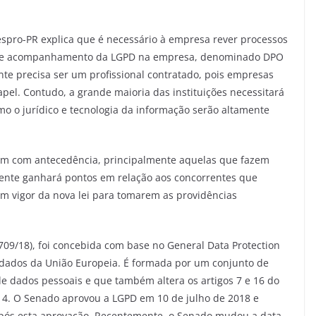
espro-PR explica que é necessário à empresa rever processos
ão e acompanhamento da LGPD na empresa, denominado DPO
nte precisa ser um profissional contratado, pois empresas
l. Contudo, a grande maioria das instituições necessitará
mo o jurídico e tecnologia da informação serão altamente
em com antecedência, principalmente aquelas que fazem
rente ganhará pontos em relação aos concorrentes que
m vigor da nova lei para tomarem as providências
.709/18), foi concebida com base no General Data Protection
 dados da União Europeia. É formada por um conjunto de
de dados pessoais e que também altera os artigos 7 e 16 do
014. O Senado aprovou a LGPD em 10 de julho de 2018 e
 após esta aprovação. Recentemente, o Senado mudou a data