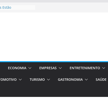
 Estão
rocessos Orientados
ÁXI E VAN
urismo em Porto
viços de transfer,
lados de alto padrão
sil bolsas –
 para o segundo
ampos será a capital
iências únicas e
vos)
ECONOMIA
EMPRESAS
ENTRETENIMENTO
á de volta!
TOMOTIVO
TURISMO
GASTRONOMIA
SAÚDE