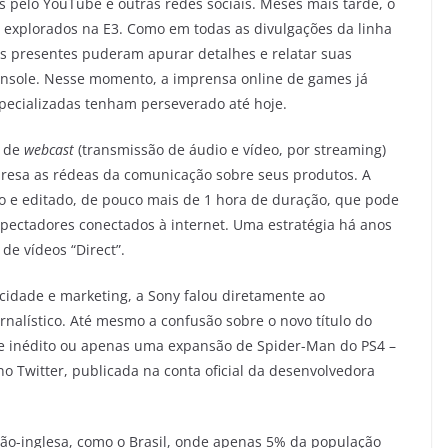
pelo YouTube e outras redes sociais. Meses mais tarde, o
m explorados na E3. Como em todas as divulgações da linha
tas presentes puderam apurar detalhes e relatar suas
onsole. Nesse momento, a imprensa online de games já
specializadas tenham perseverado até hoje.
o de
webcast
(transmissão de áudio e vídeo, por streaming)
esa as rédeas da comunicação sobre seus produtos. A
o e editado, de pouco mais de 1 hora de duração, que pode
ectadores conectados à internet. Uma estratégia há anos
de vídeos “Direct”.
idade e marketing, a Sony falou diretamente ao
rnalístico. Até mesmo a confusão sobre o novo título do
 inédito ou apenas uma expansão de Spider-Man do PS4 –
 Twitter, publicada na conta oficial da desenvolvedora
não-inglesa, como o Brasil, onde apenas 5% da população