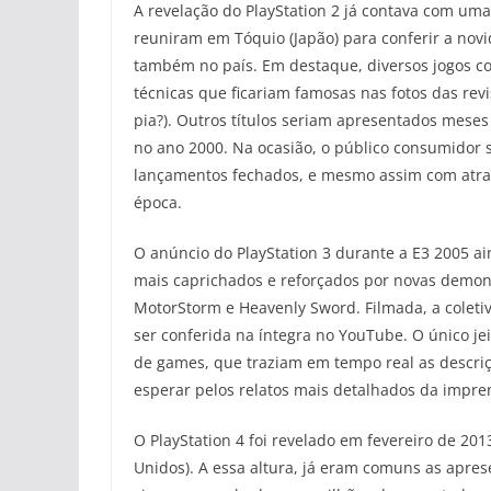
A revelação do PlayStation 2 já contava com uma 
reuniram em Tóquio (Japão) para conferir a no
também no país. Em destaque, diversos jogos c
técnicas que ficariam famosas nas fotos das re
pia?). Outros títulos seriam apresentados mese
no ano 2000. Na ocasião, o público consumidor 
lançamentos fechados, e mesmo assim com atras
época.
O anúncio do PlayStation 3 durante a E3 2005 ai
mais caprichados e reforçados por novas demonst
MotorStorm e Heavenly Sword. Filmada, a coletiv
ser conferida na íntegra no YouTube. O único jei
de games, que traziam em tempo real as descri
esperar pelos relatos mais detalhados da impre
O PlayStation 4 foi revelado em fevereiro de 2
Unidos). A essa altura, já eram comuns as apre