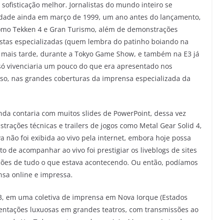
sofisticação melhor. Jornalistas do mundo inteiro se
vidade ainda em março de 1999, um ano antes do lançamento,
omo Tekken 4 e Gran Turismo, além de demonstrações
vistas especializadas (quem lembra do patinho boiando na
s mais tarde, durante a Tokyo Game Show, e também na E3 já
só vivenciaria um pouco do que era apresentado nos
o, nas grandes coberturas da imprensa especializada da
nda contaria com muitos slides de PowerPoint, dessa vez
rações técnicas e trailers de jogos como Metal Gear Solid 4,
a não foi exibida ao vivo pela internet, embora hoje possa
to de acompanhar ao vivo foi prestigiar os liveblogs de sites
ções de tudo o que estava acontecendo. Ou então, podíamos
nsa online e impressa.
013, em uma coletiva de imprensa em Nova Iorque (Estados
sentações luxuosas em grandes teatros, com transmissões ao