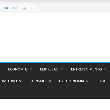
ampos será a capital
iências únicas e
vos)
á de volta!
 Estão
rocessos Orientados
ÁXI E VAN
urismo em Porto
viços de transfer,
lados de alto padrão
sil bolsas –
 para o segundo
ECONOMIA
EMPRESAS
ENTRETENIMENTO
TOMOTIVO
TURISMO
GASTRONOMIA
SAÚDE