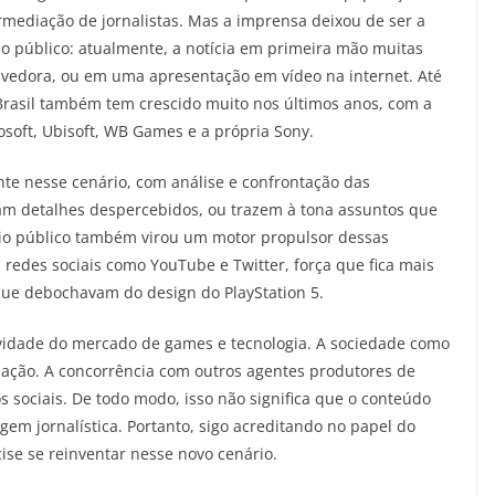
mediação de jornalistas. Mas a imprensa deixou de ser a
o público: atualmente, a notícia em primeira mão muitas
volvedora, ou em uma apresentação em vídeo na internet. Até
asil também tem crescido muito nos últimos anos, com a
soft, Ubisoft, WB Games e a própria Sony.
ante nesse cenário, com análise e confrontação das
ltam detalhes despercebidos, ou trazem à tona assuntos que
rio público também virou um motor propulsor dessas
edes sociais como YouTube e Twitter, força que fica mais
que debochavam do design do PlayStation 5.
vidade do mercado de games e tecnologia. A sociedade como
rmação. A concorrência com outros agentes produtores de
 sociais. De todo modo, isso não significa que o conteúdo
m jornalística. Portanto, sigo acreditando no papel do
ise se reinventar nesse novo cenário.