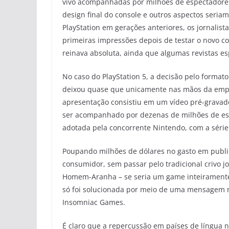
vivo acompanhadas por milhões de espectadores 
design final do console e outros aspectos seria
PlayStation em gerações anteriores, os jornalis
primeiras impressões depois de testar o novo c
reinava absoluta, ainda que algumas revistas e
No caso do PlayStation 5, a decisão pelo format
deixou quase que unicamente nas mãos da empr
apresentação consistiu em um vídeo pré-gravad
ser acompanhado por dezenas de milhões de esp
adotada pela concorrente Nintendo, com a série 
Poupando milhões de dólares no gasto em public
consumidor, sem passar pelo tradicional crivo jo
Homem-Aranha – se seria um game inteiramente
só foi solucionada por meio de uma mensagem no
Insomniac Games.
É claro que a repercussão em países de língua 