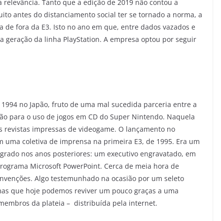
a relevância. Tanto que a edição de 2019 não contou a
uito antes do distanciamento social ter se tornado a norma, a
a de fora da E3. Isto no ano em que, entre dados vazados e
va geração da linha PlayStation. A empresa optou por seguir
e 1994 no Japão, fruto de uma mal sucedida parceria entre a
ão para o uso de jogos em CD do Super Nintendo. Naquela
nas revistas impressas de videogame. O lançamento no
em uma coletiva de imprensa na primeira E3, de 1995. Era um
sagrado nos anos posteriores: um executivo engravatado, em
programa Microsoft PowerPoint. Cerca de meia hora de
nvenções. Algo testemunhado na ocasião por um seleto
 mas que hoje podemos reviver um pouco graças a uma
embros da plateia – distribuída pela internet.