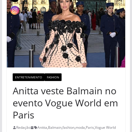
ENTRETENIMENTO
FASHION
Anitta veste Balmain no
evento Vogue World em
Paris
Redação
Anitta
,
Balmain
,
fashion
,
moda
,
Paris
,
Vogue World