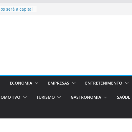
bolsas –
ra o segundo
os será a capital
cias únicas e
e volta!
stão
essos Orientados
 E VAN
smo em Porto
s de transfer,
os de alto padrão
ECONOMIA
EMPRESAS
ENTRETENIMENTO
TOMOTIVO
TURISMO
GASTRONOMIA
SAÚDE