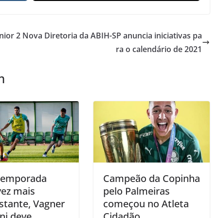
nior 2
Nova Diretoria da ABIH-SP anuncia iniciativas pa
ra o calendário de 2021
m
temporada
Campeão da Copinha
vez mais
pelo Palmeiras
stante, Vagner
começou no Atleta
ni deve
Cidadão