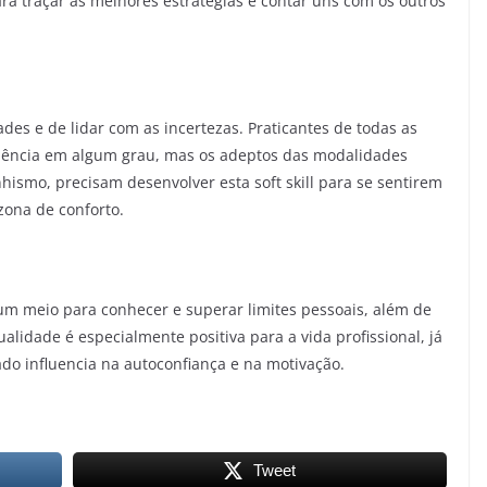
ra traçar as melhores estratégias e contar uns com os outros
dades e de lidar com as incertezas. Praticantes de todas as
liência em algum grau, mas os adeptos das modalidades
hismo, precisam desenvolver esta soft skill para se sentirem
zona de conforto.
r um meio para conhecer e superar limites pessoais, além de
ualidade é especialmente positiva para a vida profissional, já
do influencia na autoconfiança e na motivação.
Tweet